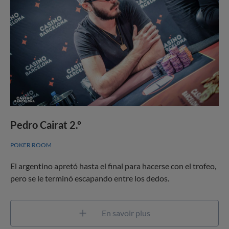
Pedro Cairat 2.º
POKER ROOM
El argentino apretó hasta el final para hacerse con el trofeo,
pero se le terminó escapando entre los dedos.
En savoir plus