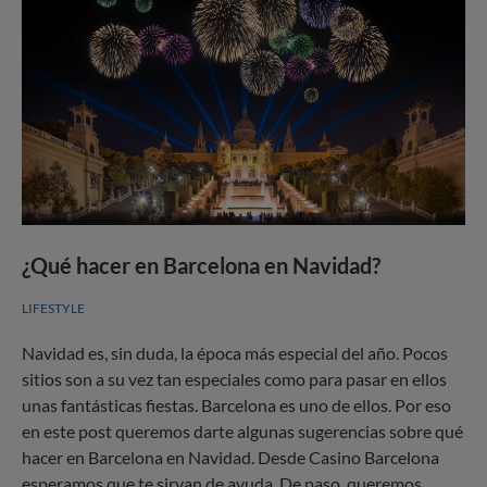
¿Qué hacer en Barcelona en Navidad?
LIFESTYLE
Navidad es, sin duda, la época más especial del año. Pocos
sitios son a su vez tan especiales como para pasar en ellos
unas fantásticas fiestas. Barcelona es uno de ellos. Por eso
en este post queremos darte algunas sugerencias sobre qué
hacer en Barcelona en Navidad. Desde Casino Barcelona
esperamos que te sirvan de ayuda. De paso, queremos