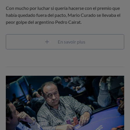
Con mucho por luchar si quería hacerse con el premio que
había quedado fuera del pacto, Mario Curado se llevaba el
peor golpe del argentino Pedro Cairat.
En savoir plus