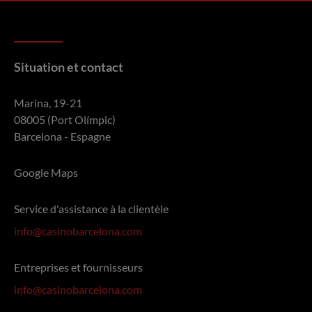
Situation et contact
Marina, 19-21
08005 (Port Olímpic)
Barcelona - Espagne
Google Maps
Service d'assistance à la clientèle
info@casinobarcelona.com
Entreprises et fournisseurs
info@casinobarcelona.com