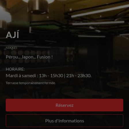
AJÍ
NIKKEI
Pérou... Japon... Fusion !
HORAIRE:
Mardi à samedi : 13h - 15h30 | 21h - 23h30.
Terrasse temporairement fermée.
Réservez
Plus d'informations