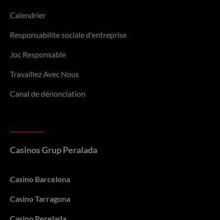
Calendrier
Responsabilite sociale d'entreprise
Joc Responsable
Travaillez Avec Nous
Canal de dénonciation
Casinos Grup Peralada
Casino Barcelona
Casino Tarragona
Casino Perelada