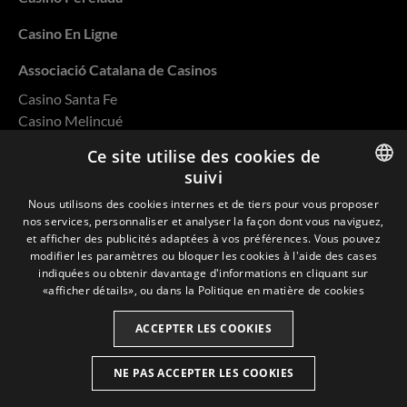
Casino En Ligne
Associació Catalana de Casinos
Casino Santa Fe
Casino Melincué
Casino Salto
Ce site utilise des cookies de
Casino Rivera
suivi
Casino Ovalle
ENGLISH
Nous utilisons des cookies internes et de tiers pour vous proposer
nos services, personnaliser et analyser la façon dont vous naviguez,
SPANISH
et afficher des publicités adaptées à vos préférences. Vous pouvez
modifier les paramètres ou bloquer les cookies à l'aide des cases
CATALAN
indiquées ou obtenir davantage d'informations en cliquant sur
Politique de confidentialité
«afficher détails», ou dans la
Politique en matière de cookies
FRENCH
Cookies
ACCEPTER LES COOKIES
Politique de Qualité et d'Environnement
NE PAS ACCEPTER LES COOKIES