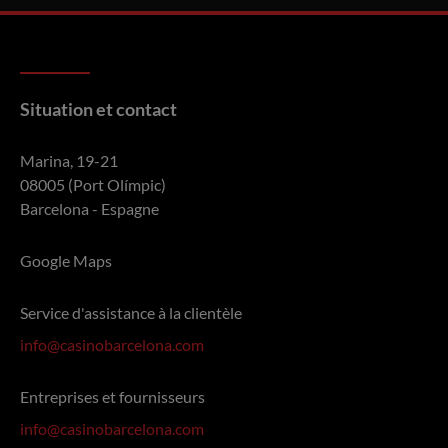
Situation et contact
Marina, 19-21
08005 (Port Olímpic)
Barcelona - Espagne
Google Maps
Service d'assistance à la clientèle
info@casinobarcelona.com
Entreprises et fournisseurs
info@casinobarcelona.com