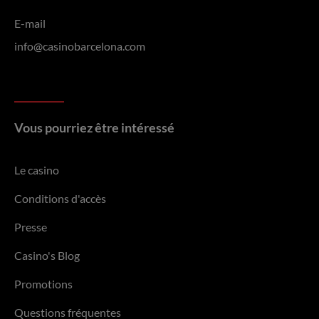
E-mail
info@casinobarcelona.com
Vous pourriez être intéressé
Le casino
Conditions d'accès
Presse
Casino's Blog
Promotions
Questions fréquentes