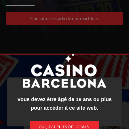
Consultez les prix de nos machines
Vous devez être âgé de 18 ans ou plus
pour accéder à ce site web.
OUI, J'AI PLUS DE 18 ANS.