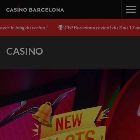
e blog du casino !
CEP Barcelona revient du 3 au 17 août -
CASINO