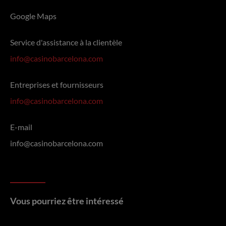
Google Maps
Service d'assistance à la clientèle
info@casinobarcelona.com
Entreprises et fournisseurs
info@casinobarcelona.com
E-mail
info@casinobarcelona.com
Vous pourriez être intéressé