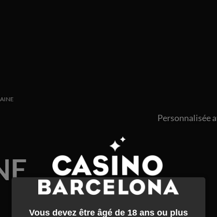
AINE
Personnalisée a
NE
Vous devez être âgé de 18 ans ou plus