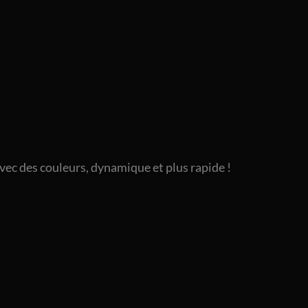
vec des couleurs, dynamique et plus rapide !