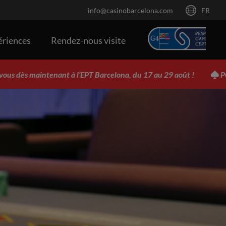
info@casinobarcelona.com
FR
ériences
Rendez-nous visite
nt à l’EPT Barcelona, du 17 au 29 août !
POKER CASH 8-MAX 