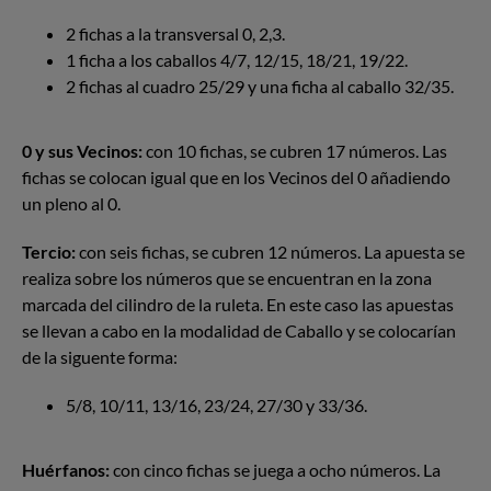
2 fichas a la transversal 0, 2,3.
1 ficha a los caballos 4/7, 12/15, 18/21, 19/22.
2 fichas al cuadro 25/29 y una ficha al caballo 32/35.
0 y sus Vecinos:
con 10 fichas, se cubren 17 números. Las
fichas se colocan igual que en los Vecinos del 0 añadiendo
un pleno al 0.
Tercio:
con seis fichas, se cubren 12 números. La apuesta se
realiza sobre los números que se encuentran en la zona
marcada del cilindro de la ruleta. En este caso las apuestas
se llevan a cabo en la modalidad de Caballo y se colocarían
de la siguente forma:
5/8, 10/11, 13/16, 23/24, 27/30 y 33/36.
Huérfanos:
con cinco fichas se juega a ocho números. La