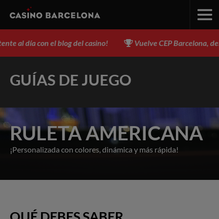
l día con el blog del casino!
Vuelve CEP Barcelona, del 3 al 
GUÍAS DE JUEGO
RULETA AMERICANA
¡Personalizada con colores, dinámica y más rápida!
QUÉ DEBES SABER