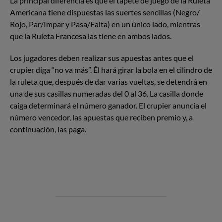
La principal diferencia es que el tapete de juego de la Ruleta
Americana tiene dispuestas las suertes sencillas (Negro/
Rojo, Par/Impar y Pasa/Falta) en un único lado, mientras
que la Ruleta Francesa las tiene en ambos lados.
Los jugadores deben realizar sus apuestas antes que el
crupier diga “no va más”. Él hará girar la bola en el cilindro de
la ruleta que, después de dar varias vueltas, se detendrá en
una de sus casillas numeradas del 0 al 36. La casilla donde
caiga determinará el número ganador. El crupier anuncia el
número vencedor, las apuestas que reciben premio y, a
continuación, las paga.