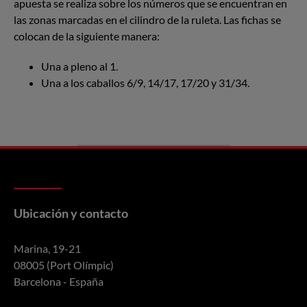
apuesta se realiza sobre los números que se encuentran en
las zonas marcadas en el cilindro de la ruleta. Las fichas se
colocan de la siguiente manera:
Una a pleno al 1.
Una a los caballos 6/9, 14/17, 17/20 y 31/34.
Ubicación y contacto
Marina, 19-21
08005 (Port Olímpic)
Barcelona - España