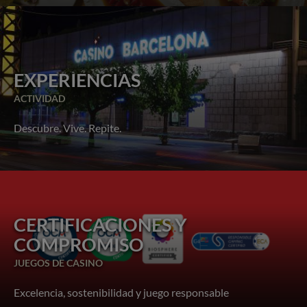
EXPERIENCIAS
ACTIVIDAD
Descubre. Vive. Repite.
CERTIFICACIONES Y
COMPROMISO
JUEGOS DE CASINO
Excelencia, sostenibilidad y juego responsable