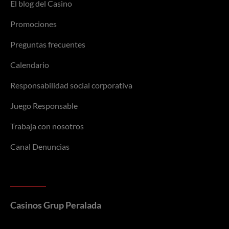
El blog del Casino
Promociones
Preguntas frecuentes
Calendario
Responsabilidad social corporativa
Juego Responsable
Trabaja con nosotros
Canal Denuncias
Casinos Grup Peralada