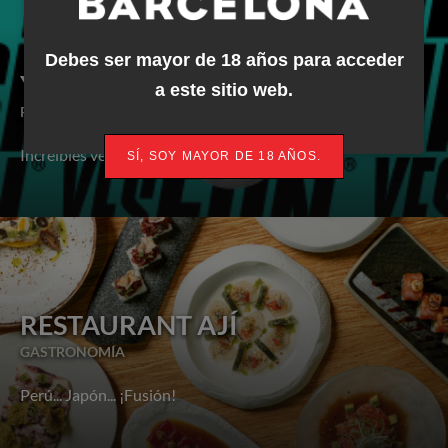
Debes ser mayor de 18 años para acceder
YESFUN®
a este sitio web.
PROGRAMA DE FIDELIZACIÓN
Increíbles ventajas te esperan. ENJOY MORE!
SÍ, SOY MAYOR DE 18 AÑOS.
RESTAURANT AJÍ
GASTRONOMÍA
Perú... Japón... ¡Fusión!