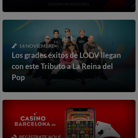
14 NOVIEMBRE
Los grades éxitos de LODV llegan
con este Tributo a La Reina del
Pop
REGÍSTRATE AQUÍ