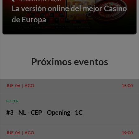
La versión online del mejor Casino
de Europa
Próximos eventos
JUE
06
AGO
15:00
POKER
#3 - NL - CEP - Opening - 1C
JUE
06
AGO
19:00