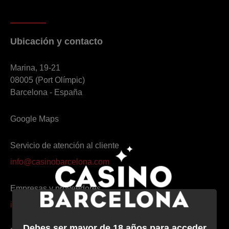
Ubicación y contacto
Marina, 19-21
08005 (Port Olímpic)
Barcelona - España
Google Maps
Servicio de atención al cliente
info@casinobarcelona.com
Empresas y proveedores
info@casinobarcelona.com
Debes ser mayor de 18 años para acceder