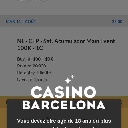
MAR
11
AOÛT
22:00
NL - CEP - Sat. Acumulador Main Event
100K - 1C
Buy-in:
100 + 10 €
Points:
20 000
Re-entry:
Illimité
Niveau:
15 min
MER
12
AOÛT
15:30
Vous devez être âgé de 18 ans ou plus
#16 - NL - CEP - Main Event - 1C