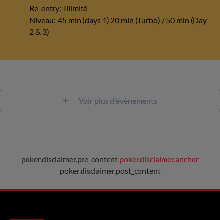
Re-entry:
Illimité
Niveau:
45 min (days 1) 20 min (Turbo) / 50 min (Day
2 & 3)
Voir plus d'évènements
poker.disclaimer.pre_content
poker.disclaimer.anchor
poker.disclaimer.post_content