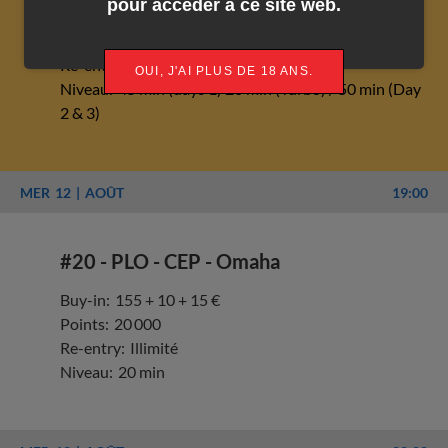
pour accéder à ce site web.
Buy-in:
421 + 29 + 50 €
Points:
30 000
Re-entry:
Illimité
OUI, J'AI PLUS DE 18 ANS.
Niveau:
45 min (days 1) 20 min (Turbo) / 50 min (Day
2 & 3)
MER
12
AOÛT
19:00
#20 - PLO - CEP - Omaha
Buy-in:
155 + 10 + 15 €
Points:
20 000
Re-entry:
Illimité
Niveau:
20 min