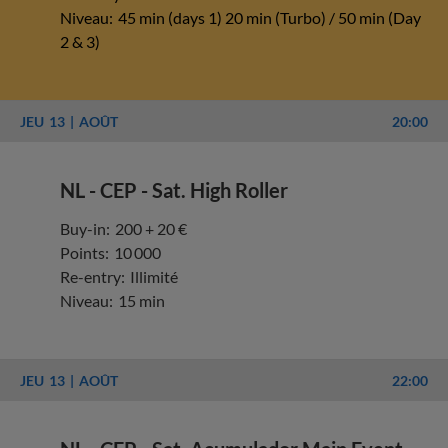
Niveau:
45 min (days 1) 20 min (Turbo) / 50 min (Day
2 & 3)
JEU
13
AOÛT
20:00
NL - CEP - Sat. High Roller
Buy-in:
200 + 20 €
Points:
10 000
Re-entry:
Illimité
Niveau:
15 min
JEU
13
AOÛT
22:00