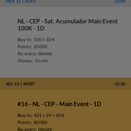
MER
12
AOÛT
22:00
NL - CEP - Sat. Acumulador Main Event
100K - 1D
Buy-in:
100 + 10 €
Points:
20 000
Re-entry:
Illimité
Niveau:
15 min
JEU
13
AOÛT
15:30
#16 - NL - CEP - Main Event - 1D
Buy-in:
421 + 29 + 50 €
Points:
30 000
Re-entry:
Illimité