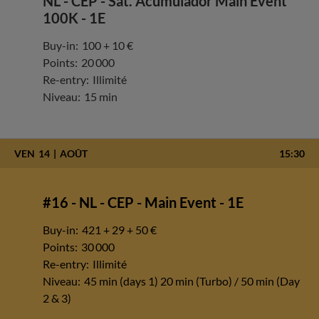
NL - CEP - Sat. Acumulador Main Event
100K - 1E
Buy-in:
100 + 10 €
Points:
20 000
Re-entry:
Illimité
Niveau:
15 min
VEN
14
AOÛT
15:30
#16 - NL - CEP - Main Event - 1E
Buy-in:
421 + 29 + 50 €
Points:
30 000
Re-entry:
Illimité
Niveau:
45 min (days 1) 20 min (Turbo) / 50 min (Day
2 & 3)