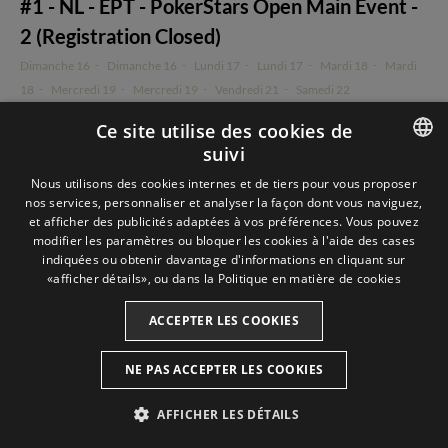
#1 - NL - EPT - PokerStars Open Main Event -
2 (Registration Closed)
Dimanche 16
Dimanche 16
Lundi 17
Lundi 17
Mardi 18
Mardi
18
Mercredi 19
Mercredi 19
Vendredi 21
Samedi 22
Ce site utilise des cookies de
JEU
20
AOÛT
suivi
12:30
ENGLISH
Nous utilisons des cookies internes et de tiers pour vous proposer
POKER
nos services, personnaliser et analyser la façon dont vous naviguez,
SPANISH
et afficher des publicités adaptées à vos préférences. Vous pouvez
#23 - NL - EPT - €30,000 Super High Roller
modifier les paramètres ou bloquer les cookies à l'aide des cases
CATALAN
indiquées ou obtenir davantage d'informations en cliquant sur
Warm Up - Unlimited Re-Entry
«afficher détails», ou dans la
Politique en matière de cookies
FRENCH
ACCEPTER LES COOKIES
JEU
20
AOÛT
13:30
NE PAS ACCEPTER LES COOKIES
POKER
AFFICHER LES DÉTAILS
#24 - NL - EPT - PokerStars Open Cup - 1