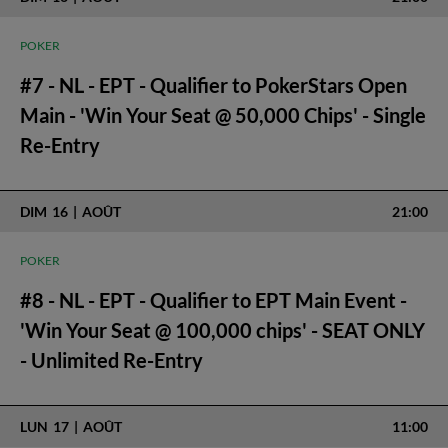
POKER
#7 - NL - EPT - Qualifier to PokerStars Open
Main - 'Win Your Seat @ 50,000 Chips' - Single
Re-Entry
DIM
16
AOÛT
21:00
POKER
#8 - NL - EPT - Qualifier to EPT Main Event -
'Win Your Seat @ 100,000 chips' - SEAT ONLY
- Unlimited Re-Entry
LUN
17
AOÛT
11:00