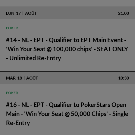
LUN
17
AOÛT
21:00
POKER
#14 - NL - EPT - Qualifier to EPT Main Event -
'Win Your Seat @ 100,000 chips' - SEAT ONLY
- Unlimited Re-Entry
MAR
18
AOÛT
10:30
POKER
#16 - NL - EPT - Qualifier to PokerStars Open
Main - 'Win Your Seat @ 50,000 Chips' - Single
Re-Entry