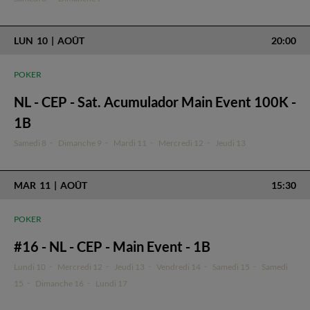
LUN
10
AOÛT
20:00
POKER
NL - CEP - Sat. Acumulador Main Event 100K -
1B
Samedi 8
Dimanche 9
Mardi 11
Mercredi 12
Jeudi 13
MAR
11
AOÛT
15:30
POKER
#16 - NL - CEP - Main Event - 1B
Lundi 10
Mercredi 12
Jeudi 13
Vendredi 14
Samedi 15
Samedi
15
Dimanche 16
Lundi 17