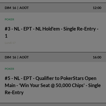
DIM
16
AOÛT
12:00
POKER
#3 - NL - EPT - NL Hold'em - Single Re-Entry -
1
Lundi 17
DIM
16
AOÛT
16:00
POKER
#5 - NL - EPT - Qualifier to PokerStars Open
Main - 'Win Your Seat @ 50,000 Chips' - Single
Re-Entry