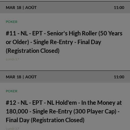
MAR
18
AOÛT
11:00
POKER
#11 - NL - EPT - Senior's High Roller (50 Years
or Older) - Single Re-Entry - Final Day
(Registration Closed)
Lundi 17
MAR
18
AOÛT
11:00
POKER
#12 - NL - EPT - NL Hold'em - In the Money at
180,000 - Single Re-Entry (300 Player Cap) -
Final Day (Registration Closed)
Lundi 17