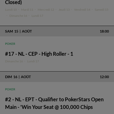
Closed)
Lundi 10
Mardi 11
Mercredi 12
Jeudi 13
Vendredi 14
Samedi 15
Dimanche 16
Lundi 17
SAM
15
AOÛT
18:00
POKER
#17 - NL - CEP - High Roller - 1
Dimanche 16
Lundi 17
DIM
16
AOÛT
12:00
POKER
#2 - NL - EPT - Qualifier to PokerStars Open
Main - 'Win Your Seat @ 100,000 Chips