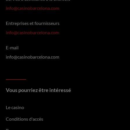
info@casinobarcelona.com
Entreprises et fournisseurs
info@casinobarcelona.com
E-mail
info@casinobarcelona.com
Vous pourriez être intéressé
Le casino
Conditions d'accès