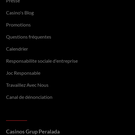
Presse
Casino's Blog
Promotions
Questions fréquentes
Calendrier
Responsabilite sociale d'entreprise
Joc Responsable
Travaillez Avec Nous
Canal de dénonciation
Casinos Grup Peralada