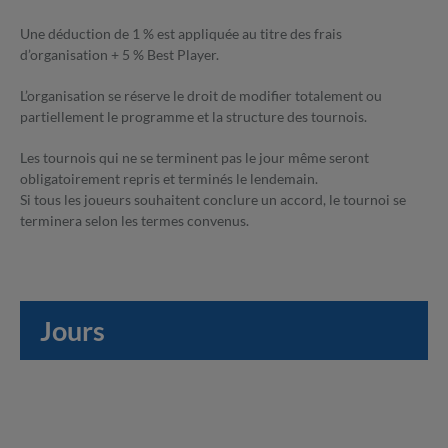
Une déduction de 1 % est appliquée au titre des frais
d’organisation + 5 % Best Player.
L’organisation se réserve le droit de modifier totalement ou
partiellement le programme et la structure des tournois.
Les tournois qui ne se terminent pas le jour même seront
obligatoirement repris et terminés le lendemain.
Si tous les joueurs souhaitent conclure un accord, le tournoi se
terminera selon les termes convenus.
Jours