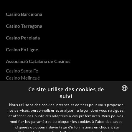
Casino Barcelona
Casino Tarragona
Casino Perelada
Casino En Ligne
Associació Catalana de Casinos
Casino Santa Fe
Casino Melincué
Casino Salto
Ce site utilise des cookies de
Casino Rivera
suivi
Casino Ovalle
ENGLISH
Nous utilisons des cookies internes et de tiers pour vous proposer
nos services, personnaliser et analyser la façon dont vous naviguez,
SPANISH
et afficher des publicités adaptées à vos préférences. Vous pouvez
modifier les paramètres ou bloquer les cookies à l'aide des cases
CATALAN
indiquées ou obtenir davantage d'informations en cliquant sur
Politique de confidentialité