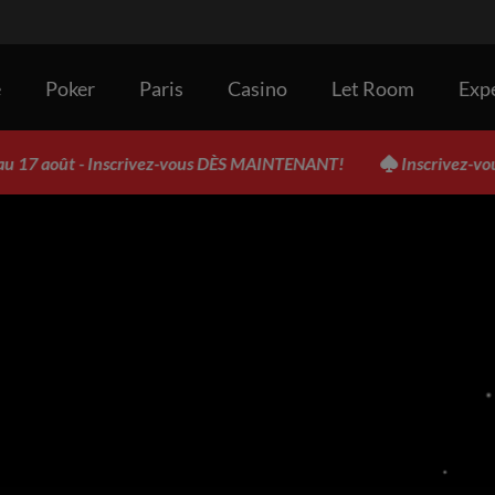
e
Poker
Paris
Casino
Let Room
Exp
 - Inscrivez-vous DÈS MAINTENANT!
Inscrivez-vous dès maint