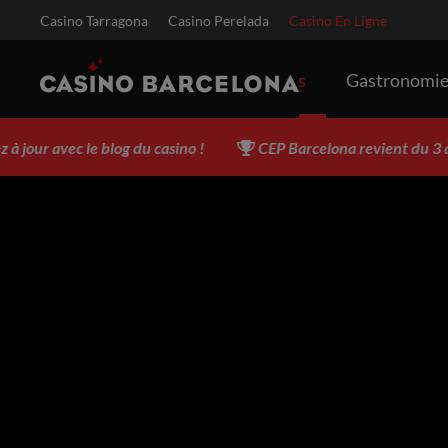
Casino Tarragona
Casino Perelada
Casino En Ligne
Événements
Gastronomi
c le blog du casino !
CEP Barcelona revient du 3 au 17 août