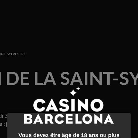
AINT-SYLVESTRE
 DE LA SAINT-S
i 31 décembre, 21h
[S
OLD OUT
]
 :
jeudi 1er janvier, 00h30
[
ACHETER
]
Vous devez être âgé de 18 ans ou plus