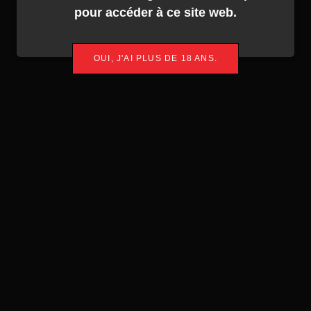
pour accéder à ce site web.
OUI, J'AI PLUS DE 18 ANS.