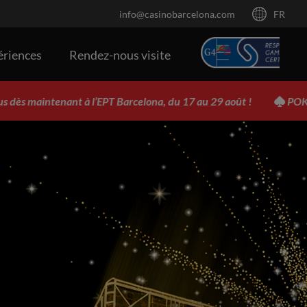
info@casinobarcelona.com
FR
ériences
Rendez-nous visite
enant à l’EPT Barcelona, du 17 au 29 août !
POKER CASH 8-M