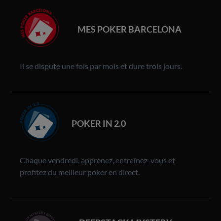
MES POKER BARCELONA
Il se dispute une fois par mois et dure trois jours.
POKER IN 2.0
Chaque vendredi, apprenez, entraînez-vous et
profitez du meilleur poker en direct.