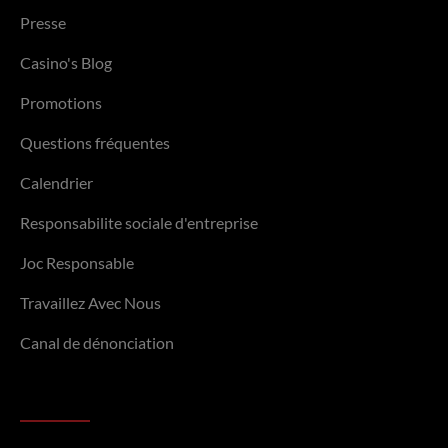
Presse
Casino's Blog
Promotions
Questions fréquentes
Calendrier
Responsabilite sociale d'entreprise
Joc Responsable
Travaillez Avec Nous
Canal de dénonciation