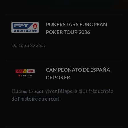
POKERSTARS EUROPEAN
POKER TOUR 2026
Du 16 au 29 août
CAMPEONATO DE ESPAÑA
DE POKER
Du
, vivez l’étape la plus fréquentée
3 au 17 août
de l’histoire du circuit.