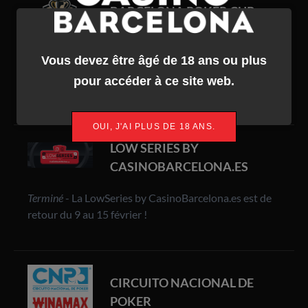
BARCELONA POKER CUP
2026
Vous devez être âgé de 18 ans ou plus
Terminé
- Texapoker revient au Casino Barcelona du
6
pour accéder à ce site web.
au 11 janvier!
OUI, J'AI PLUS DE 18 ANS.
LOW SERIES BY
CASINOBARCELONA.ES
Terminé
- La LowSeries by CasinoBarcelona.es est de
retour du 9 au 15 février !
CIRCUITO NACIONAL DE
POKER