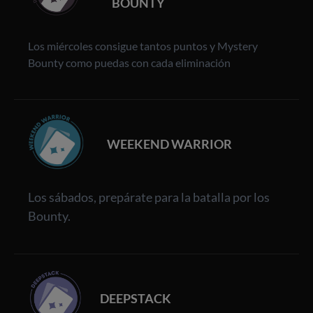
BOUNTY
Los miércoles consigue tantos puntos y Mystery
Bounty como puedas con cada eliminación
WEEKEND WARRIOR
Los sábados, prepárate para la batalla por los
Bounty.
DEEPSTACK