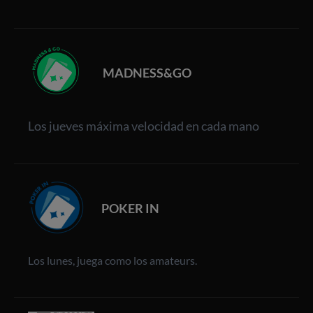
MADNESS&GO
Los jueves máxima velocidad en cada mano
POKER IN
Los lunes, juega como los amateurs.