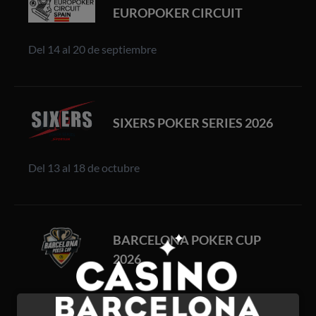
EUROPOKER CIRCUIT
Del 14 al 20 de septiembre
SIXERS POKER SERIES 2026
Del 13 al 18 de octubre
BARCELONA POKER CUP
2026
Finalizado
- ¡Texapoker vuelve a Casino