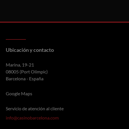
Ubicación y contacto
Marina, 19-21
08005 (Port Olímpic)
Barcelona - España
Google Maps
Servicio de atención al cliente
info@casinobarcelona.com