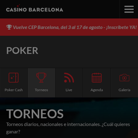
Vuelve CEP Barcelona, del 3 al 17 de agosto - ¡Inscríbete YA!
POKER
Poker Cash
Torneos
Live
Agenda
Galería
TORNEOS
Torneos diarios, nacionales e internacionales. ¿Cuál quieres
ganar?