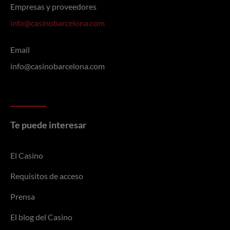
Empresas y proveedores
info@casinobarcelona.com
Email
info@casinobarcelona.com
Te puede interesar
El Casino
Requisitos de acceso
Prensa
El blog del Casino