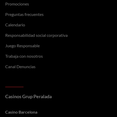
Promociones
Preguntas frecuentes
Calendario
Responsabilidad social corporativa
Juego Responsable
Trabaja con nosotros
Canal Denuncias
Casinos Grup Peralada
Casino Barcelona