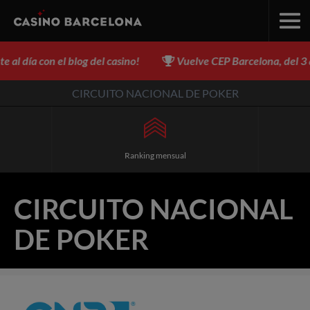
l día con el blog del casino!
Vuelve CEP Barcelona, del 3 al 
CIRCUITO NACIONAL DE POKER
Ranking mensual
CIRCUITO NACIONAL
DE POKER