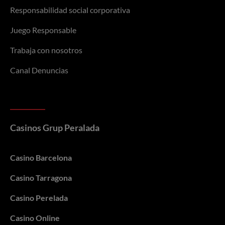
Responsabilidad social corporativa
Juego Responsable
Trabaja con nosotros
Canal Denuncias
Casinos Grup Peralada
Casino Barcelona
Casino Tarragona
Casino Perelada
Casino Online