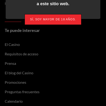
info@casinobarcelona.com
a este sitio web.
SÍ, SOY MAYOR DE 18 AÑOS.
Te puede interesar
El Casino
Requisitos de acceso
Prensa
El blog del Casino
Promociones
Preguntas frecuentes
Calendario