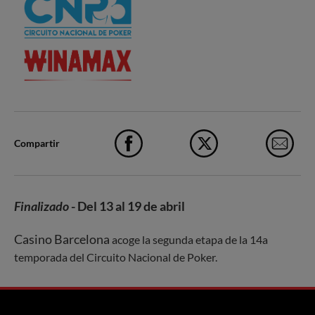
Compartir
Facebook
X
e-M
Finalizado
- Del 13 al 19 de abril
Casino Barcelona
acoge la segunda etapa de la 14a
temporada del Circuito Nacional de Poker.