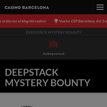
 día con el blog del casino!
Vuelve CEP Barcelona, del 3 al 1
DEEPSTACK MYSTERY BOUNTY
Ranking mensual
DEEPSTACK
MYSTERY BOUNTY