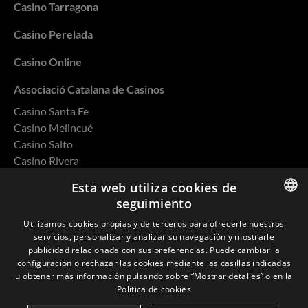
Casino Tarragona
Casino Perelada
Casino Online
Associació Catalana de Casinos
Casino Santa Fe
Casino Melincué
Casino Salto
Casino Rivera
Casino Ovalle
Esta web utiliza cookies de
seguimiento
ENGLISH
Utilizamos cookies propias y de terceros para ofrecerle nuestros
servicios, personalizar y analizar su navegación y mostrarle
SPANISH
Política de privacidad
publicidad relacionada con sus preferencias. Puede cambiar la
configuración o rechazar las cookies mediante las casillas indicadas
CATALAN
Cookies
u obtener más información pulsando sobre “Mostrar detalles” o en la
Política de cookies
FRENCH
Política de Calidad y Medio Ambiente