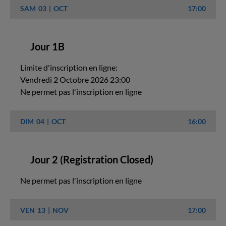
SAM
03
OCT
17:00
Jour 1B
Limite d'inscription en ligne:
Vendredi 2 Octobre 2026 23:00
Ne permet pas l'inscription en ligne
DIM
04
OCT
16:00
Jour 2 (Registration Closed)
Ne permet pas l'inscription en ligne
VEN
13
NOV
17:00