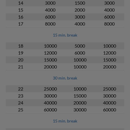
14
3000
1500
3000
15
4000
2000
4000
16
6000
3000
6000
17
8000
4000
8000
15 min. break
18
10000
5000
10000
19
12000
6000
12000
20
15000
10000
15000
21
20000
10000
20000
30 min. break
22
25000
10000
25000
23
30000
15000
30000
24
40000
20000
40000
25
60000
30000
60000
15 min. break