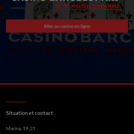
Aller au casino en ligne
Situation et contact
Marina, 19-21