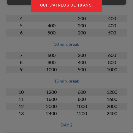
OUI, J'AI PLUS DE 18 ANS.
15 min. break
4
200
400
5
400
200
400
6
500
200
500
30 min. break
7
600
300
600
8
800
400
800
9
1000
500
1000
15 min. break
10
1200
600
1200
11
1600
800
1600
12
2000
1000
2000
13
2400
1200
2400
DAY 2