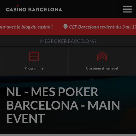
ec le blog du casino !
CEP Barcelona revient du 3 au 17 aoû
MES POKER BARCELONA
Programme
Classement mensuel
NL - MES POKER
BARCELONA - MAIN
EVENT