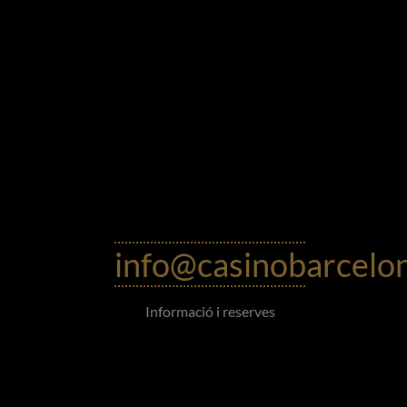
info@casinobarcelo
Informació i reserves