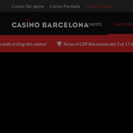
Casino Tarragona
Casino Perelada
Casino Online
Esdeveniments
Gastro
log del casino!
Torna el CEP Barcelona del 3 al 17 d'agost - In