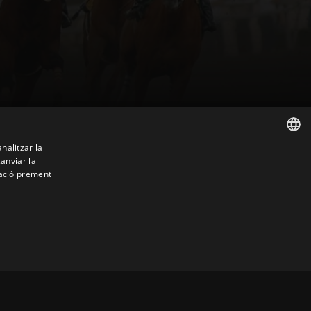
analitzar la
canviar la
ENGLISH
mació prement
SPANISH
CATALAN
FRENCH
TÀRIES