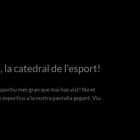
la catedral de l'esport!
sportiu més gran que mai has vist! No et
 esportius a la nostra pantalla gegant. Viu