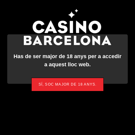
Has de ser major de 18 anys per a accedir
a aquest lloc web.
SÍ, SOC MAJOR DE 18 ANYS.