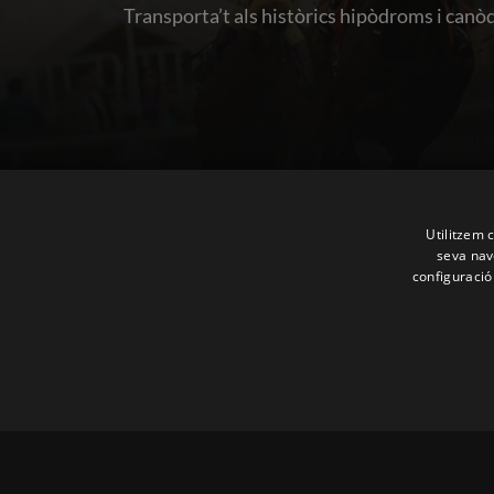
Transporta’t als històrics hipòdroms i canò
Utilitzem c
seva nave
configuració
APOSTES ONL
Les teves apostes, ara també online a
Casin