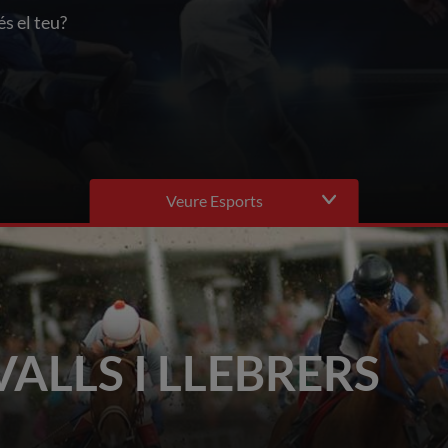
s el teu?
Veure Esports
ALLS I LLEBRERS