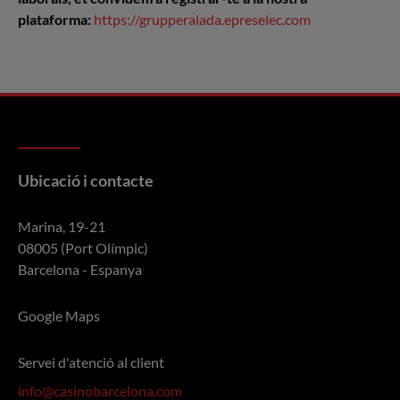
plataforma:
https://grupperalada.epreselec.com
Ubicació i contacte
Marina, 19-21
08005 (Port Olímpic)
Barcelona - Espanya
Google Maps
Servei d'atenció al client
info@casinobarcelona.com