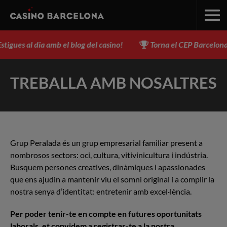
igues al dia amb el blog del casino!
Torna el CEP Barcelona del
TREBALLA AMB NOSALTRES
Grup Peralada és un grup empresarial familiar present a
nombrosos sectors: oci, cultura, vitivinicultura i indústria.
Busquem persones creatives, dinàmiques i apassionades
que ens ajudin a mantenir viu el somni original i a complir la
nostra senya d’identitat: entretenir amb excel·lència.
Per poder tenir-te en compte en futures oportunitats
laborals, et convidem a registrar-te a la nostra