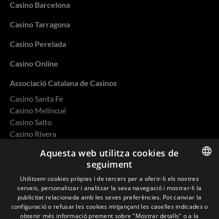
Casino Barcelona
Casino Tarragona
Casino Perelada
Casino Online
Associació Catalana de Casinos
Casino Santa Fe
Casino Melincué
Casino Salto
Casino Rivera
Casino Ovalle
Aquesta web utilitza cookies de
seguiment
ENGLISH
Utilitzem cookies pròpies i de tercers per a oferir-li els nostres
serveis, personalitzar i analitzar la seva navegació i mostrar-li la
SPANISH
Política de privacitat
publicitat relacionada amb les seves preferències. Pot canviar la
configuració o refusar les cookies mitjançant les caselles indicades o
CATALAN
Cookies
obtenir més informació prement sobre "Mostrar detalls" o a la