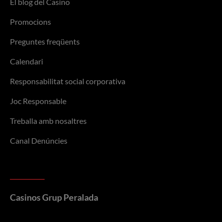
El blog del Casino
Promocions
Preguntes freqüents
Calendari
Responsabilitat social corporativa
Joc Responsable
Treballa amb nosaltres
Canal Denúncies
Casinos Grup Peralada