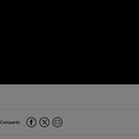
Compartir
Facebook
X
e-Mail