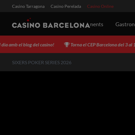
Casino Tarragona
Casino Perelada
Casino Online
Esdeveniments
Gastro
mb el blog del casino!
Torna el CEP Barcelona del 3 al 17 d'ag
SIXERS POKER SERIES 2026