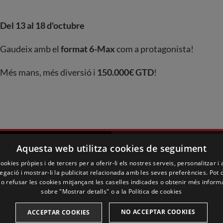
Del 13 al 18 d'octubre
Gaudeix amb el
format 6-Max
com a protagonista!
Més mans, més diversió i
150.000€ GTD
!
Aquesta web utilitza cookies de seguiment
ookies pròpies i de tercers per a oferir-li els nostres serveis, personalitzar i 
gació i mostrar-li la publicitat relacionada amb les seves preferències. Pot 
Et pot interessar
 o refusar les cookies mitjançant les caselles indicades o obtenir més infor
sobre "Mostrar detalls" o a la
Política de cookies
nció al client
El Casino
NO ACCEPTAR COOKIES
ACCEPTAR COOKIES
nobarcelona.com
Requisits d'accés