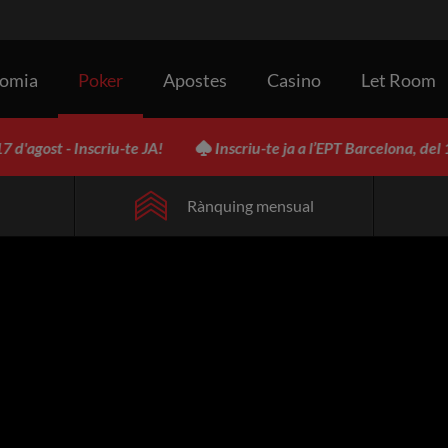
nomia
Poker
Apostes
Casino
Let Room
ost - Inscriu-te JA!
Inscriu-te ja a l’EPT Barcelona, del 17 al 
Rànquing mensual