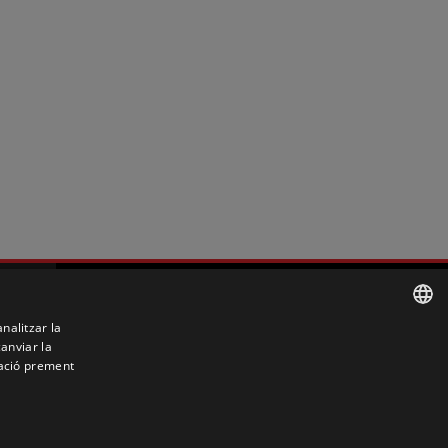
analitzar la
canviar la
ENGLISH
Segueix-nos
mació prement
SPANISH
Instagram
CATALAN
FRENCH