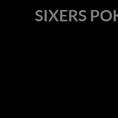
SIXERS PO