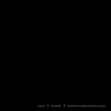
INICI
POKER
SIXERS POKER SERIES 2026