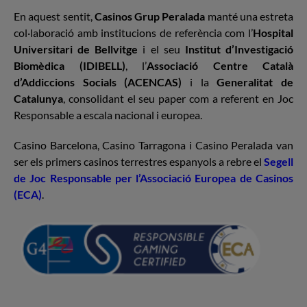
En aquest sentit,
Casinos Grup Peralada
manté una estreta
col·laboració amb institucions de referència com l’
Hospital
Universitari de Bellvitge
i el seu
Institut d’Investigació
Biomèdica (IDIBELL)
, l’
Associació Centre Català
d’Addiccions Socials (ACENCAS)
i la
Generalitat de
Catalunya
, consolidant el seu paper com a referent en Joc
Responsable a escala nacional i europea.
Casino Barcelona, Casino Tarragona i Casino Peralada van
ser els primers casinos terrestres espanyols a rebre el
Segell
de Joc Responsable
per l’Associació Europea de Casinos
(ECA)
.