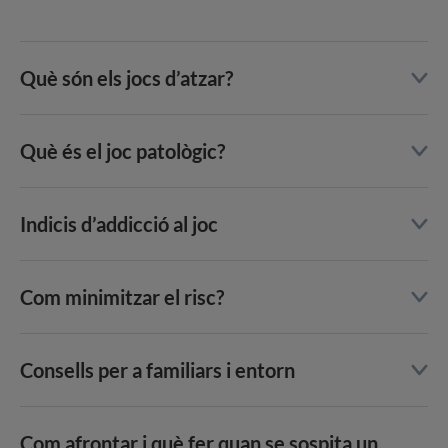
Què són els jocs d’atzar?
Què és el joc patològic?
Indicis d’addicció al joc
Com minimitzar el risc?
Consells per a familiars i entorn
Com afrontar i què fer quan se sospita un