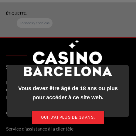
ÉTIQUETTE:
Torneos y crónicas
Situation et contact
Marina, 19-21
Vous devez être âgé de 18 ans ou plus
08005 (Port Olímpic)
Barcelona - Espagne
pour accéder à ce site web.
Google Maps
OUI, J'AI PLUS DE 18 ANS.
Service d'assistance à la clientèle