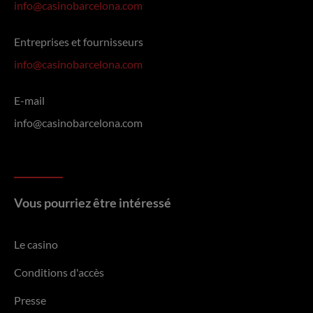
info@casinobarcelona.com
Entreprises et fournisseurs
info@casinobarcelona.com
E-mail
info@casinobarcelona.com
Vous pourriez être intéressé
Le casino
Conditions d'accès
Presse