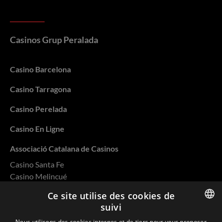
Casinos Grup Peralada
Casino Barcelona
Casino Tarragona
Casino Perelada
Casino En Ligne
Associació Catalana de Casinos
Casino Santa Fe
Casino Melincué
Casino Salto
Ce site utilise des cookies de
Casino Rivera
suivi
Casino Ovalle
ENGLISH
Nous utilisons des cookies internes et de tiers pour vous proposer