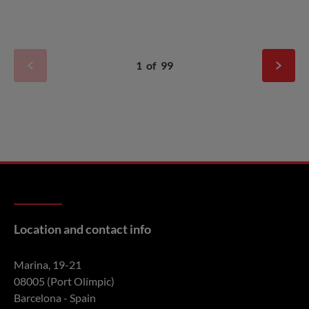
1
of
99
Location and contact info
Marina, 19-21
08005 (Port Olímpic)
Barcelona - Spain