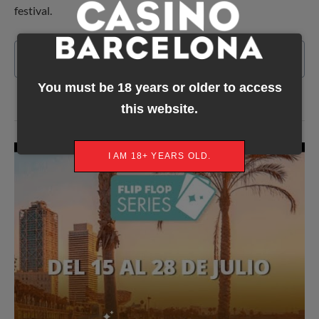
festival.
Read more
You must be 18 years or older to access
this website.
I AM 18+ YEARS OLD.