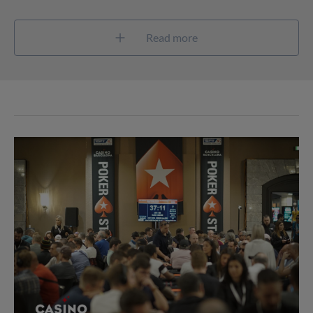
Read more