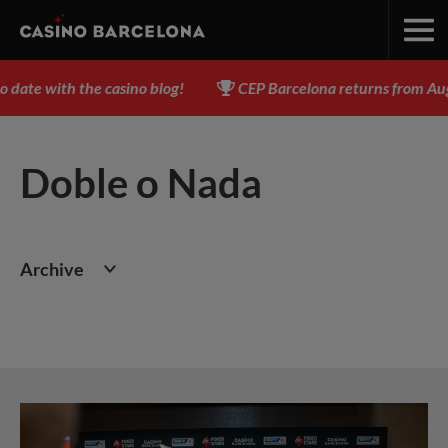
ith the casino blog!
CEP Barcelona returns from August 3 to
Doble o Nada
Archive