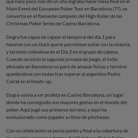
que hace poco más de un año lograba hacer mesa final en el
Main Event del European Poker Tour en Barcelona (7.º), se
convertía en el flamante campeón del High Roller de las
Christmas Poker Series de Casino Barcelona.
Dogra fue capaz de capear el temporal del día 1 para
hacerse con un stack que le permitiese soñar con la victoria,
y terminó colándose en el Día 2 en el grupo de cabeza.
Cuando se inicio la segunda jornada de juego, el indio
afincado en Barcelona no paró de amasar fichas y terminó
quedándose con todas tras superar al argentino Pedro
Cairat en el heads-up.
Dogra volvía a ser profeta en Casino Barcelona, un lugar
donde ha conseguido sus mayores gestas en el mundo del
póker. Aquí jugó sus primeros torneos, y aquí ha
evolucionado como jugador a ritmo de pinchazos.
Con su celebración se ponía punto y final a la cobertura de
los eventos más importantes del Christmas Poker Series,