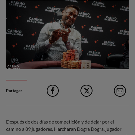
Partager
Facebook
X
e-M
Después de dos días de competición y de dejar por el
camino a 89 jugadores, Harcharan Dogra Dogra, jugador