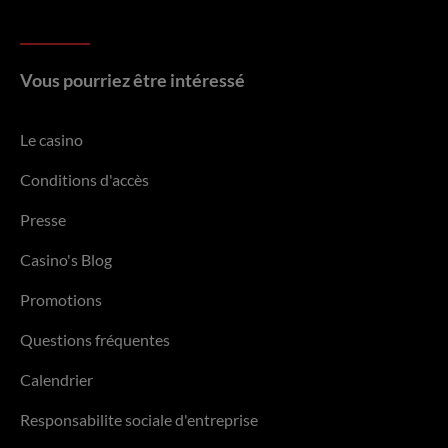
Vous pourriez être intéressé
Le casino
Conditions d'accès
Presse
Casino's Blog
Promotions
Questions fréquentes
Calendrier
Responsabilite sociale d'entreprise