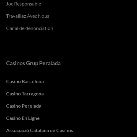
Joc Responsable
Travaillez Avec Nous
Canal de dénonciation
Casinos Grup Peralada
Casino Barcelona
Casino Tarragona
Casino Perelada
Casino En Ligne
Associació Catalana de Casinos