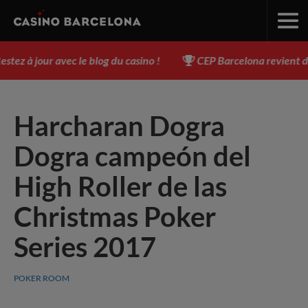
z à jour avec le blog du casino !
CEP Barcelona revient du 3
Harcharan Dogra
Dogra campeón del
High Roller de las
Christmas Poker
Series 2017
POKER ROOM