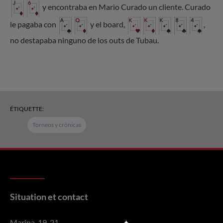
y encontraba en Mario Curado un cliente. Curado
le pagaba con
y el board,
,
no destapaba ninguno de los outs de Tubau.
ÉTIQUETTE:
Torneos y crónicas
Situation et contact
Marina, 19-21