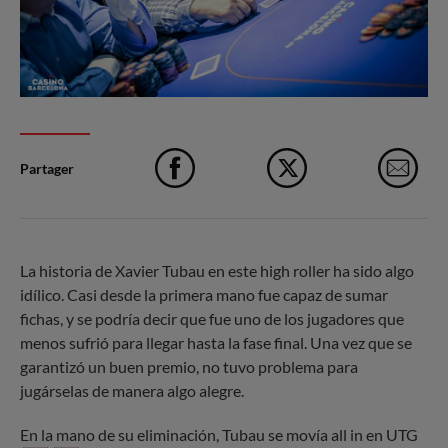
Partager
Facebook
X
e-M
La historia de Xavier Tubau en este high roller ha sido algo
idílico. Casi desde la primera mano fue capaz de sumar
fichas, y se podría decir que fue uno de los jugadores que
menos sufrió para llegar hasta la fase final. Una vez que se
garantizó un buen premio, no tuvo problema para
jugárselas de manera algo alegre.
En la mano de su eliminación, Tubau se movía all in en UTG