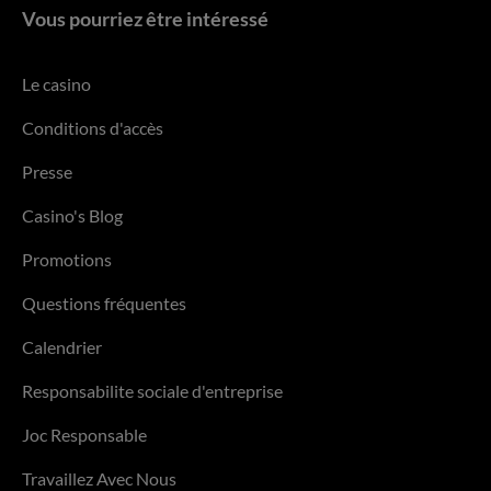
Vous pourriez être intéressé
Le casino
Conditions d'accès
Presse
Casino's Blog
Promotions
Questions fréquentes
Calendrier
Responsabilite sociale d'entreprise
Joc Responsable
Travaillez Avec Nous