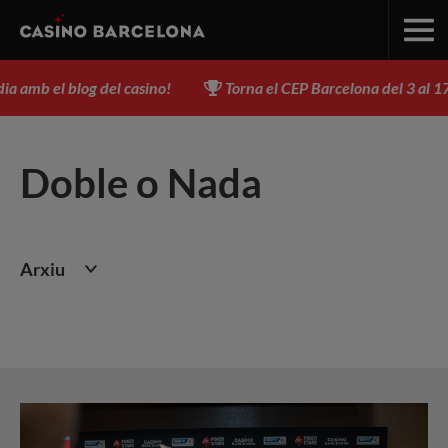
l blog del casino!
Torna el CEP Barcelona del 3 al 17 d'agost -
Doble o Nada
Arxiu