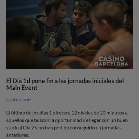
El Día 1d pone fin a las jornadas iniciales del
Main Event
POKER ROOM
El último de los días 1 ofrecerá 12 niveles de 20 minutos a
aquellos que buscan la oportunidad de llegar con un buen
stack al Día 2 y no han podido conseguirlo en jornadas
anteriores.