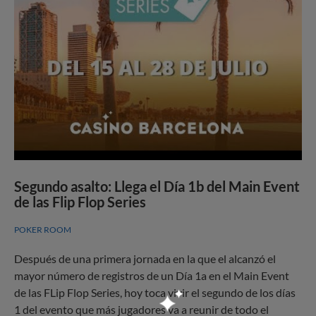
Segundo asalto: Llega el Día 1b del Main Event
de las Flip Flop Series
POKER ROOM
Después de una primera jornada en la que el alcanzó el
mayor número de registros de un Día 1a en el Main Event
de las FLip Flop Series, hoy toca vivir el segundo de los días
1 del evento que más jugadores va a reunir de todo el