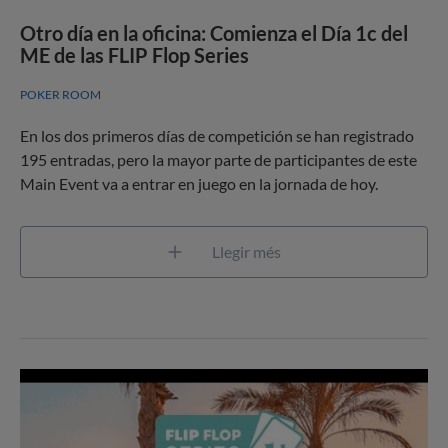
Otro día en la oficina: Comienza el Día 1c del
ME de las FLIP Flop Series
POKER ROOM
En los dos primeros días de competición se han registrado
195 entradas, pero la mayor parte de participantes de este
Main Event va a entrar en juego en la jornada de hoy.
Llegir més