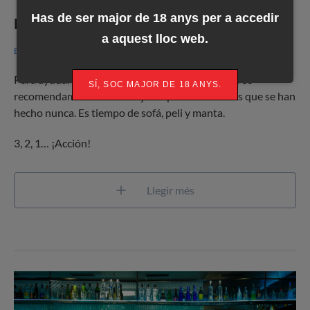
Has de ser major de 18 anys per a accedir
Las mejores películas de Casinos (I)
a aquest lloc web.
BLOG
Para ayudaros a sobrevivir al duro invierno aquí os
SÍ, SOC MAJOR DE 18 ANYS.
recomendamos 5 de las mejores pelis de Casinos que se han
hecho nunca. Es tiempo de sofá, peli y manta.
3, 2, 1… ¡Acción!
Llegir més