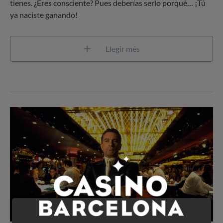
tienes. ¿Eres consciente? Pues deberías serlo porqué… ¡Tú
ya naciste ganando!
Llegir més