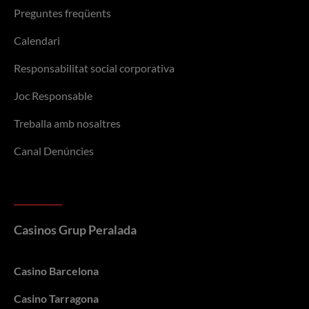
Preguntes freqüents
Calendari
Responsabilitat social corporativa
Joc Responsable
Treballa amb nosaltres
Canal Denúncies
Casinos Grup Peralada
Casino Barcelona
Casino Tarragona