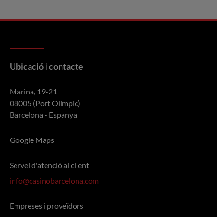
Ubicació i contacte
Marina, 19-21
08005 (Port Olímpic)
Barcelona - Espanya
Google Maps
Servei d'atenció al client
info@casinobarcelona.com
Empreses i proveïdors