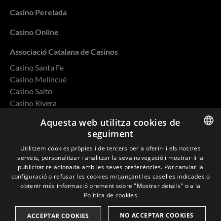
Casino Perelada
Casino Online
Associació Catalana de Casinos
Casino Santa Fe
Casino Melincué
Casino Salto
Casino Rivera
Casino Ovalle
Aquesta web utilitza cookies de
seguiment
ENGLISH
Utilitzem cookies pròpies i de tercers per a oferir-li els nostres
serveis, personalitzar i analitzar la seva navegació i mostrar-li la
SPANISH
Política de privacitat
publicitat relacionada amb les seves preferències. Pot canviar la
configuració o refusar les cookies mitjançant les caselles indicades o
CATALAN
Cookies
obtenir més informació prement sobre "Mostrar detalls" o a la
Política de cookies
FRENCH
Política de Qualitat i Medi Ambient
NO ACCEPTAR COOKIES
ACCEPTAR COOKIES