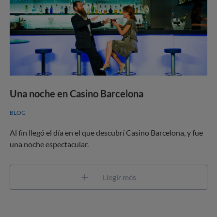
Una noche en Casino Barcelona
BLOG
Al fin llegó el día en el que descubrí Casino Barcelona, y fue
una noche espectacular.
Llegir més