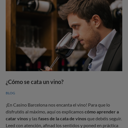
¿Cómo se cata un vino?
BLOG
¡En Casino Barcelona nos encanta el vino! Para que lo
disfrutéis al máximo, aquí os explicamos
cómo aprender a
catar vinos
y las
fases de la cata de vinos
que debéis seguir.
Leed con atención, afinad los sentidos y poned en práctica