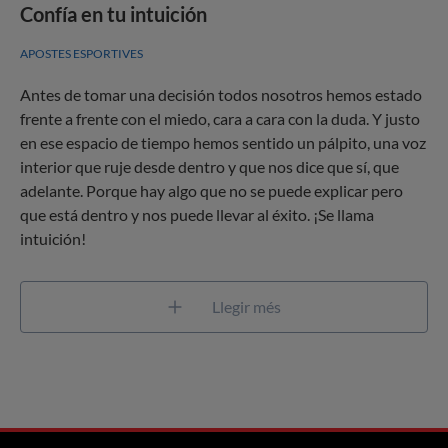
Confía en tu intuición
APOSTES ESPORTIVES
Antes de tomar una decisión todos nosotros hemos estado
frente a frente con el miedo, cara a cara con la duda. Y justo
en ese espacio de tiempo hemos sentido un pálpito, una voz
interior que ruje desde dentro y que nos dice que sí, que
adelante. Porque hay algo que no se puede explicar pero
que está dentro y nos puede llevar al éxito. ¡Se llama
intuición!
Llegir més