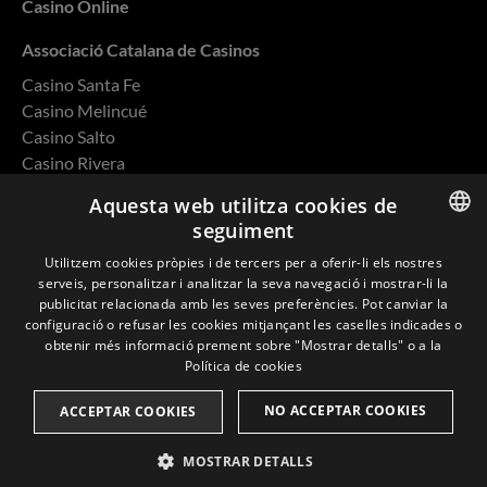
Casino Online
Associació Catalana de Casinos
Casino Santa Fe
Casino Melincué
Casino Salto
Casino Rivera
Casino Ovalle
Aquesta web utilitza cookies de
seguiment
ENGLISH
Utilitzem cookies pròpies i de tercers per a oferir-li els nostres
serveis, personalitzar i analitzar la seva navegació i mostrar-li la
SPANISH
Política de privacitat
publicitat relacionada amb les seves preferències. Pot canviar la
configuració o refusar les cookies mitjançant les caselles indicades o
CATALAN
Cookies
obtenir més informació prement sobre "Mostrar detalls" o a la
Política de cookies
FRENCH
Política de Qualitat i Medi Ambient
NO ACCEPTAR COOKIES
ACCEPTAR COOKIES
MOSTRAR DETALLS
© 2026 Casino Barcelona