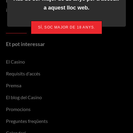
E-mail
a aquest lloc web.
info@casinobarcelona.com
SÍ, SOC MAJOR DE 18 ANYS.
Et pot interessar
El Casino
Requisits d'accés
Premsa
El blog del Casino
Promocions
Preguntes freqüents
Calendari