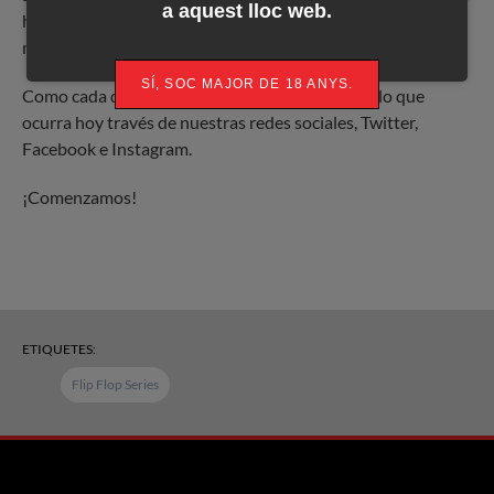
a aquest lloc web.
ha superado los 125.000€ garantizados y que ofrecerá el
mayor premio de todo el festival.
SÍ, SOC MAJOR DE 18 ANYS.
Como cada día, puedes seguir la acción de todo lo que
ocurra hoy través de nuestras redes sociales, Twitter,
Facebook e Instagram.
¡Comenzamos!
ETIQUETES:
Flip Flop Series