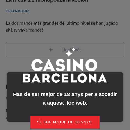
POKER ROOM
La dos manos más grandes del último nivel se han jugado
ahí, ¡y vaya manos!
Llegir més
Duelos desiguales
Has de ser major de 18 anys per a accedir
POKER ROOM
a aquest lloc web.
Miquel Riera y Daria Krashennikova conseguían doblarse
en los últimos minutos, aunque de formas muy diferentes.
SÍ, SOC MAJOR DE 18 ANYS.