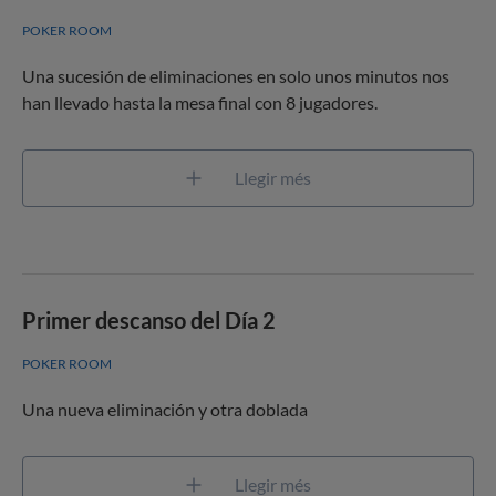
POKER ROOM
Una sucesión de eliminaciones en solo unos minutos nos
han llevado hasta la mesa final con 8 jugadores.
Llegir més
Primer descanso del Día 2
POKER ROOM
Una nueva eliminación y otra doblada
Llegir més