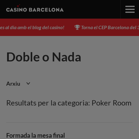
l dia amb el blog del casino!
Torna el CEP Barcelona del 3 al 
Doble o Nada
Arxiu
Resultats per la categoria: Poker Room
Formada la mesa final