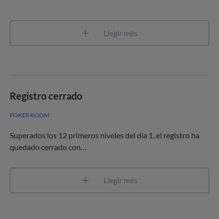
Llegir més
Registro cerrado
POKER ROOM
Superados los 12 primeros niveles del día 1, el registro ha
quedado cerrado con…
Llegir més