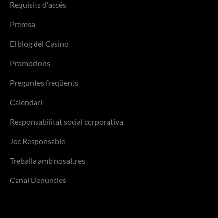
Requisits d'accés
Premsa
El blog del Casino
Promocions
Preguntes freqüents
Calendari
Responsabilitat social corporativa
Joc Responsable
Treballa amb nosaltres
Canal Denúncies