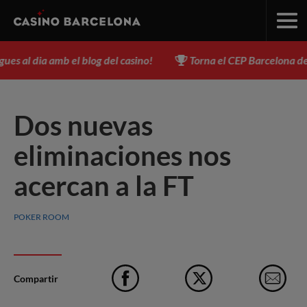
s al dia amb el blog del casino!
Torna el CEP Barcelona del 3 
Dos nuevas
eliminaciones nos
acercan a la FT
POKER ROOM
Compartir
Facebook
X
e-M