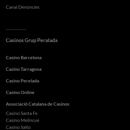
Canal Denúncies
Casinos Grup Peralada
Casino Barcelona
Casino Tarragona
Casino Perelada
Casino Online
Associació Catalana de Casinos
Casino Santa Fe
Casino Melincué
Casino Salto