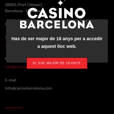
08005 (Port Olímpic)
Barcelona - Espanya
Google Maps
Servei d'atenció al client
Has de ser major de 18 anys per a accedir
info@casinobarcelona.com
a aquest lloc web.
Empreses i proveïdors
SÍ, SOC MAJOR DE 18 ANYS.
info@casinobarcelona.com
E-mail
info@casinobarcelona.com