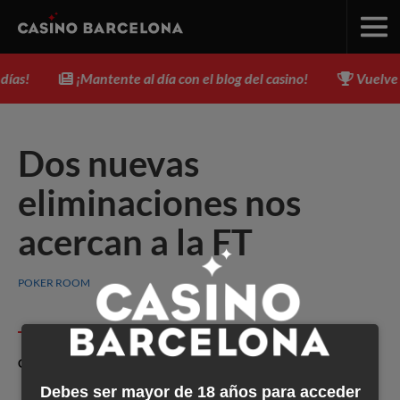
as!
¡Mantente al día con el blog del casino!
Vuelve CE
Dos nuevas
eliminaciones nos
acercan a la FT
POKER ROOM
Compartir
Facebook
X
e-M
Debes ser mayor de 18 años para acceder