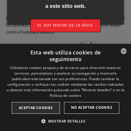
a este sitio web.
Dos nuevas salidas es lo más importante que ha ocurrido en
los últimos minutos, además de una doblada de Eric Rojas
SÍ, SOY MAYOR DE 18 AÑOS.
contra Francisco Blanco.
Ambos terminaban all in preflop con
para Blanco
Esta web utiliza cookies de
y
para Rojas. El board descubría
seguimiento
y Rojas lograba doblarse dejando a Blanco algo tocado.
ENGLISH
Utilizamos cookies propias y de terceros para ofrecerle nuestros
servicios, personalizar y analizar su navegación y mostrarle
SPANISH
publicidad relacionada con sus preferencias. Puede cambiar la
Las salidas han sido las de Robert Cazali, que se despedía en
configuración o rechazar las cookies mediante las casillas indicadas
CATALAN
el cambio de nivel tras haber llegado sumamente corto al
u obtener más información pulsando sobre “Mostrar detalles” o en la
Día 2, y la de Adriá Díaz Dalmau, que caía contra la francesa
Política de cookies
FRENCH
Isabel Baltazar.
NO ACEPTAR COOKIES
ACEPTAR COOKIES
Baltazar se movía all in cuando la mano le llegaba limpia a la
MOSTRAR DETALLES
ciega pequeña y Adriá Díaz le pagaba en la grande. La
francesa tenía
y Díaz
, pero las comunes