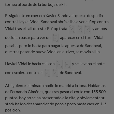
torneo al borde de la burbuja de FT.
El siguiente en caer era Xavier Sandoval, que se despedía
contra Haykel Vidal. Sandoval abría e iba a ver el flop contra
Vidal tras el call de este. El flop traía
y ambos
decidían pasar para ver un
aparecer en el turn. Vidal
pasaba, pero lo hacía para pagar la apuesta de Sandoval,
que tras pasar de nuevo Vidal en el river, se movía all in.
Haykel Vidal le hacía call con
y se llevaba el bote
con escalera contra el
de Sandoval.
Al siguiente eliminado nadie lo mandó a la lona. Hablamos
de Fernando Giménez, que tras pasar el corte con 155.500
puntos, hoy no se ha presentado a la cita, y obviamente su
stack ha ido desapareciendo poco a poco hasta caer en 11.ª
posición.