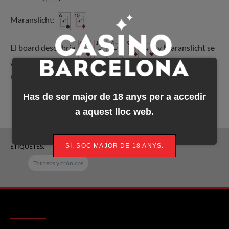
Maranslicht:
El board descubría
y Maranslicht se
veía obligado a decir adiós, aunque con la alegría de haber
recuperado la inversión.
Has de ser major de 18 anys per a accedir
a aquest lloc web.
SÍ, SOC MAJOR DE 18 ANYS.
ETIQUETES:
Torneos y crónicas