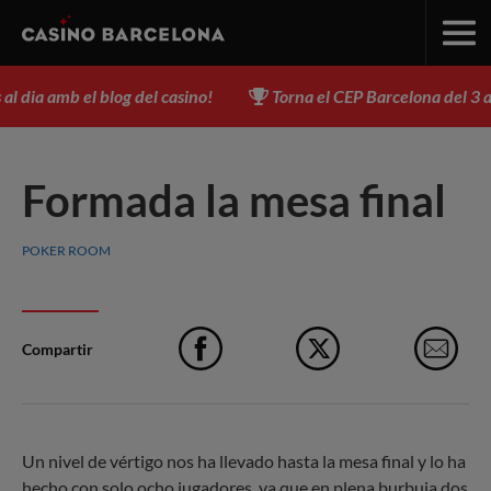
 dia amb el blog del casino!
Torna el CEP Barcelona del 3 al 17
Formada la mesa final
POKER ROOM
Compartir
Facebook
X
e-M
Un nivel de vértigo nos ha llevado hasta la mesa final y lo ha
hecho con solo ocho jugadores, ya que en plena burbuja dos