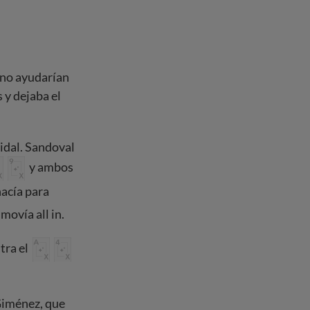
s no ayudarían
 y dejaba el
Vidal. Sandoval
y ambos
hacía para
movía all in.
tra el
Giménez, que