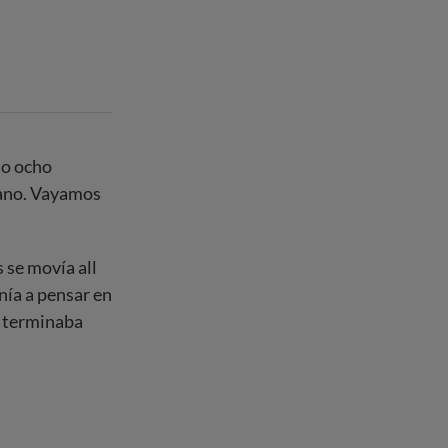
lo ocho
mano. Vayamos
 se movía all
nía a pensar en
y terminaba