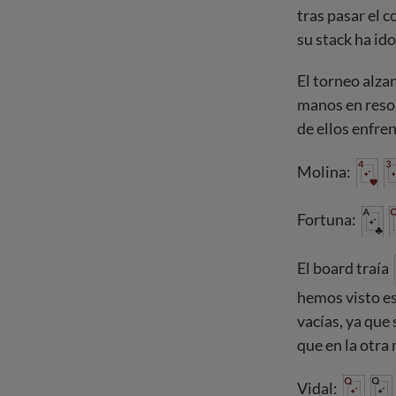
tras pasar el 
su stack ha id
El torneo alza
manos en resol
de ellos enfre
Molina:
Fortuna:
El board traía
hemos visto es
vacías, ya que
que en la otra 
Vidal: