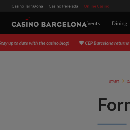
Casino Tarragona
Casino Perelada
Online Casino
Events
Dining
 to date with the casino blog!
CEP Barcelona returns from A
START
C
Form