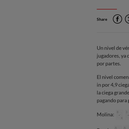
Share
F
Un nivel de vér
jugadores, ya
por partes.
El nivel comen
in por 4,9 cieg
la ciega grand
pagando para 
Molina: