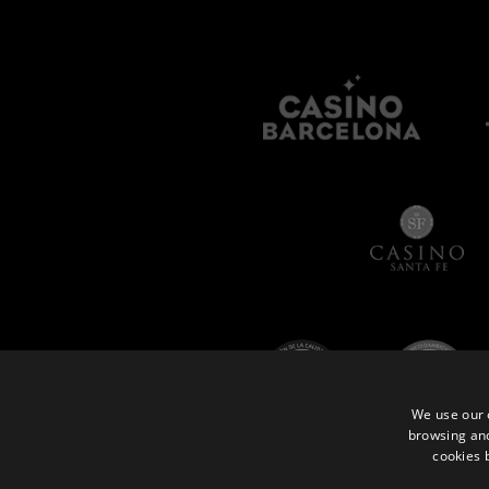
We use our 
browsing and
cookies 