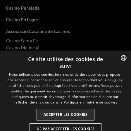
Casino Perelada
Casino En Ligne
Associació Catalana de Casinos
Casino Santa Fe
Casino Melincué
Casino Salto
Ce site utilise des cookies de
Casino Rivera
suivi
Casino Ovalle
ENGLISH
Nous utilisons des cookies internes et de tiers pour vous proposer
nos services, personnaliser et analyser la façon dont vous naviguez,
SPANISH
et afficher des publicités adaptées à vos préférences. Vous pouvez
modifier les paramètres ou bloquer les cookies à l'aide des cases
CATALAN
indiquées ou obtenir davantage d'informations en cliquant sur
Politique de confidentialité
«afficher détails», ou dans la
Politique en matière de cookies
FRENCH
Cookies
ACCEPTER LES COOKIES
Politique de Qualité et d'Environnement
NE PAS ACCEPTER LES COOKIES