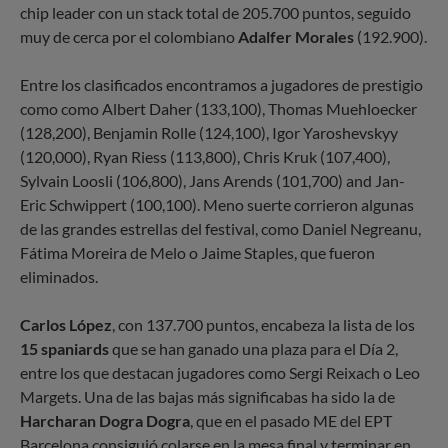
chip leader con un stack total de 205.700 puntos, seguido
muy de cerca por el colombiano
Adalfer Morales
(192.900).
Entre los clasificados encontramos a jugadores de prestigio
como como Albert Daher (133,100), Thomas Muehloecker
(128,200), Benjamin Rolle (124,100), Igor Yaroshevskyy
(120,000), Ryan Riess (113,800), Chris Kruk (107,400),
Sylvain Loosli (106,800), Jans Arends (101,700) and Jan-
Eric Schwippert (100,100). Meno suerte corrieron algunas
de las grandes estrellas del festival, como Daniel Negreanu,
Fátima Moreira de Melo o Jaime Staples, que fueron
eliminados.
Carlos López
, con 137.700 puntos, encabeza la lista de los
15 spaniards
que se han ganado una plaza para el Día 2,
entre los que destacan jugadores como Sergi Reixach o Leo
Margets. Una de las bajas más significabas ha sido la de
Harcharan Dogra Dogra
, que en el pasado ME del EPT
Barcelona consiguió colarse en la mesa final y terminar en