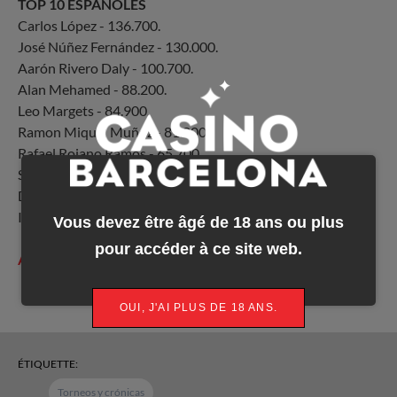
TOP 10 ESPAÑOLES
Carlos López - 136.700.
José Núñez Fernández - 130.000.
Aarón Rivero Daly - 100.700.
Alan Mehamed - 88.200.
Leo Margets - 84.900.
Ramon Miquel Muñoz - 81.000.
Rafael Rojano Ramos - 65.700.
Sergi Reixach - 65.100.
David Laka Calzada - 57.000.
Israel Carriazo - 48.600.
Vous devez être âgé de 18 ans ou plus
pour accéder à ce site web.
Álbum fotográfico
OUI, J'AI PLUS DE 18 ANS.
ÉTIQUETTE:
Torneos y crónicas