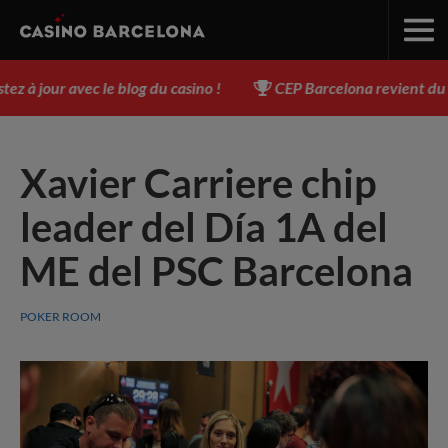
 jour avec le blog du casino !
CEP Barcelona revient du 3 a
Xavier Carriere chip
leader del Día 1A del
ME del PSC Barcelona
POKER ROOM