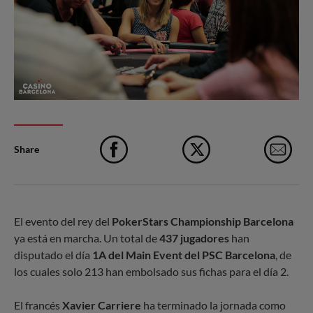
Share
Facebook
X
e-M
El evento del rey del
PokerStars Championship Barcelona
ya está en marcha. Un total de
437 jugadores
han
disputado el día
1A del Main Event del PSC Barcelona
, de
los cuales solo 213 han embolsado sus fichas para el día 2.
El francés
Xavier Carriere
ha terminado la jornada como