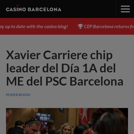
p to date with the casino blog!
CEP Barcelona returns from 
Xavier Carriere chip
leader del Día 1A del
ME del PSC Barcelona
POKER ROOM