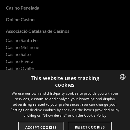
Casino Perelada
Online Casino
Associació Catalana de Casinos
Casino Santa Fe
Casino Melincué
Casino Salto
Casino Rivera
Casino Ovalle
This website uses tracking
cookies
ENGLISH
We use our own and third-party cookies to provide you with our
Privacy Policy
services, customise and analyse your browsing and display
SPANISH
advertising related to your preferences. You can change your
Cookies
Settings or decline cookies by checking the boxes provided or by
CATALAN
clicking on "Show details" or on the
Cookie Policy
Environmental and Quality Policy
FRENCH
REJECT COOKIES
ACCEPT COOKIES