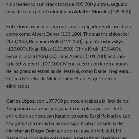
chip leader con un stack total de 205.700 puntos, seguido
muy de cerca por el colombiano
Adalfer Morales
(192.900).
Entre los clasificados encontramos a jugadores de prestigio
como como Albert Daher (133,100), Thomas Muehloecker
(128,200), Benjamin Rolle (124,100), Igor Yaroshevskyy
(120,000), Ryan Riess (113,800), Chris Kruk (107,400),
Sylvain Loosli (106,800), Jans Arends (101,700) and Jan-
Eric Schwippert (100,100). Meno suerte corrieron algunas
de las grandes estrellas del festival, como Daniel Negreanu,
Fátima Moreira de Melo o Jaime Staples, que fueron
eliminados.
Carlos López
, con 137.700 puntos, encabeza la lista de los
15 spaniards
que se han ganado una plaza para el Día 2,
entre los que destacan jugadores como Sergi Reixach o Leo
Margets. Una de las bajas más significabas ha sido la de
Harcharan Dogra Dogra
, que en el pasado ME del EPT
Barcelona consiguió colarse en la mesa final y terminar en