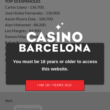
TOP 10 ESPAÑOLES
Carlos López - 136.700.
José Núñez Fernández - 130.000.
Aarón Rivero Daly - 100.700.
Alan Mehamed - 88.200.
Leo Margets - 84.900.
Ramon Miquel Muñoz - 81.000.
Rafael Rojano Ramos - 65.700.
Sergi Reixach - 65.100.
David Laka Calzada - 57.000.
Israel Carriazo - 48.600.
You must be 18 years or older to access
this website.
Álbum fotográfico
I AM 18+ YEARS OLD.
TAGS:
Torneos y crónicas