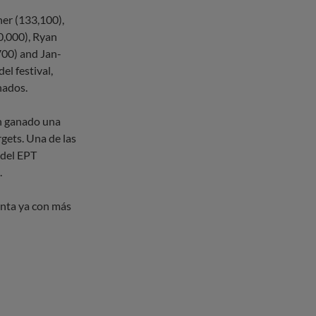
er (133,100),
0,000), Ryan
700) and Jan-
el festival,
nados.
n ganado una
gets. Una de las
 del EPT
a.
uenta ya con más