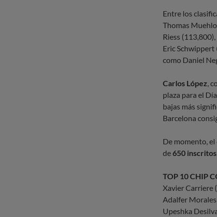
Entre los clasif
Thomas Muehloec
Riess (113,800),
Eric Schwippert 
como Daniel Neg
Carlos López
, c
plaza para el Dí
bajas más signif
Barcelona consig
De momento, el
de
650 inscritos
TOP 10 CHIP 
Xavier Carriere 
Adalfer Morales
Upeshka Desilva