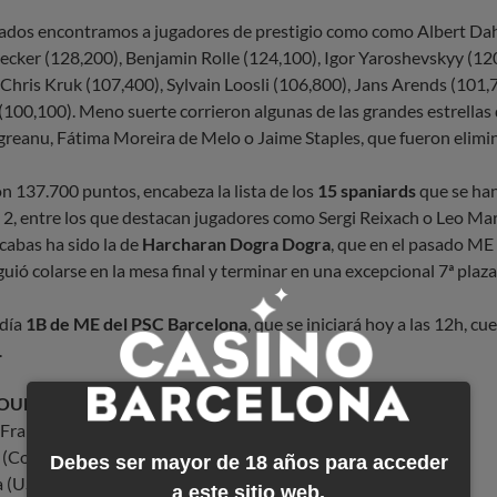
icados encontramos a jugadores de prestigio como como Albert Dah
ker (128,200), Benjamin Rolle (124,100), Igor Yaroshevskyy (12
 Chris Kruk (107,400), Sylvain Loosli (106,800), Jans Arends (101,
(100,100). Meno suerte corrieron algunas de las grandes estrellas d
reanu, Fátima Moreira de Melo o Jaime Staples, que fueron elimi
on 137.700 puntos, encabeza la lista de los
15 spaniards
que se ha
a 2, entre los que destacan jugadores como Sergi Reixach o Leo Mar
icabas ha sido la de
Harcharan Dogra Dogra
, que en el pasado ME
uió colarse en la mesa final y terminar en una excepcional 7ª plaz
 día
1B de ME del PSC Barcelona
, que se iniciará hoy a las 12h, c
.
COUNT
(France), PokerStars qualifier - 205700
 (Colombia) - 192900
Debes ser mayor de 18 años para acceder
 (USA), PokerStars player - 183000
a este sitio web.