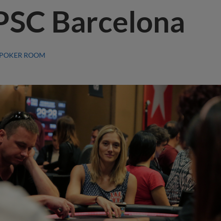
 PSC Barcelona
POKER ROOM