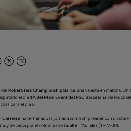
Facebook
X
e-Mail
y del
PokerStars Championship Barcelona
ya está en marcha. Un 
isputado el día
1A del Main Event del PSC Barcelona
, de los cua
chas para el día 2.
r Carriere
ha terminado la jornada como chip leader con un stack 
 muy de cerca por el colombiano
Adalfer Morales
(192.900).