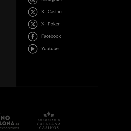
X - Casino
X - Poker
Facebook
Youtube