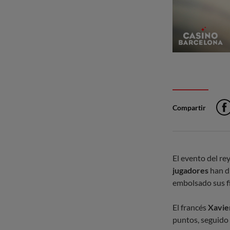
Compartir
El evento del re
jugadores
han d
embolsado sus fi
El francés
Xavie
puntos, seguido