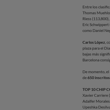
Entre los clasif
Thomas Muehloec
Riess (113,800),
Eric Schwippert 
como Daniel Neg
Carlos López
, c
plaza para el Dí
bajas más signif
Barcelona consig
De momento, el
de
650 inscritos
TOP 10 CHIP 
Xavier Carriere 
Adalfer Morales
Upeshka Desilva