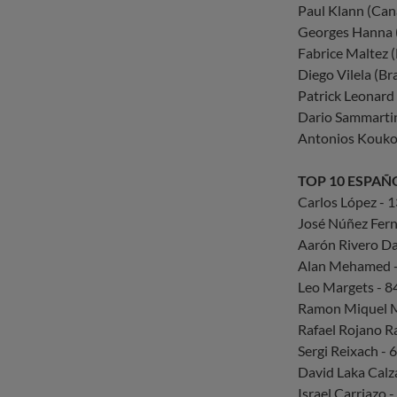
Paul Klann (Can
Georges Hanna 
Fabrice Maltez 
Diego Vilela (Br
Patrick Leonard
Dario Sammartino
Antonios Koukou
TOP 10 ESPAÑ
Carlos López - 1
José Núñez Fern
Aarón Rivero Da
Alan Mehamed -
Leo Margets - 8
Ramon Miquel M
Rafael Rojano R
Sergi Reixach - 
David Laka Calz
Israel Carriazo -