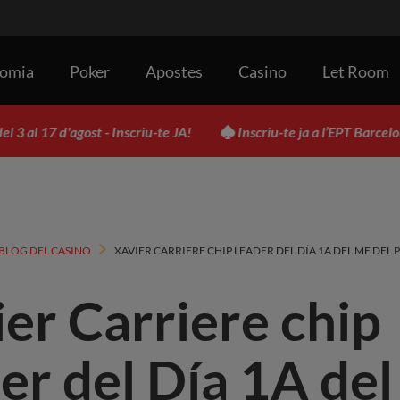
nomia
Poker
Apostes
Casino
Let Room
 d'agost - Inscriu-te JA!
Inscriu-te ja a l’EPT Barcelona, del 1
 BLOG DEL CASINO
XAVIER CARRIERE CHIP LEADER DEL DÍA 1A DEL ME DEL
er Carriere chip
er del Día 1A de