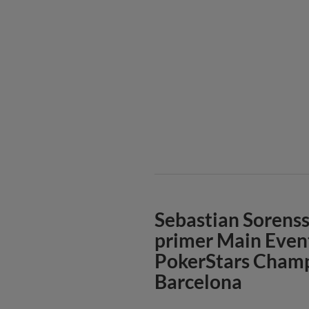
Sebastian Sorenss
primer Main Even
PokerStars Cham
Barcelona