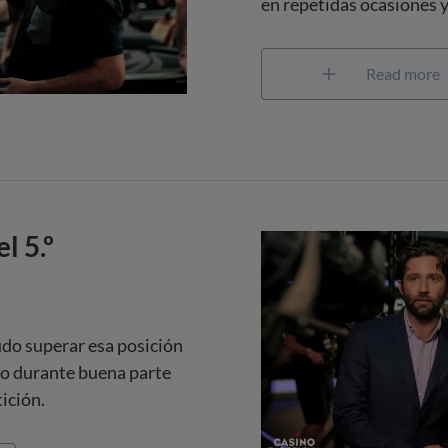
en repetidas ocasiones 
Read more
l 5.º
do superar esa posición
eo durante buena parte
ición.