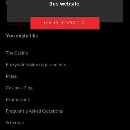
info@casinobarcelona.com
this website.
I AM 18+ YEARS OLD.
You might like
The Casino
Entry/admission requirements
Press
Casino's Blog
Promotions
Frequently Asked Questions
Schedule