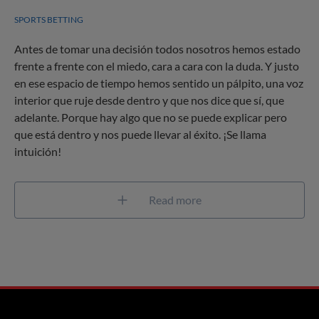
SPORTS BETTING
Antes de tomar una decisión todos nosotros hemos estado
frente a frente con el miedo, cara a cara con la duda. Y justo
en ese espacio de tiempo hemos sentido un pálpito, una voz
interior que ruje desde dentro y que nos dice que sí, que
adelante. Porque hay algo que no se puede explicar pero
que está dentro y nos puede llevar al éxito. ¡Se llama
intuición!
Read more