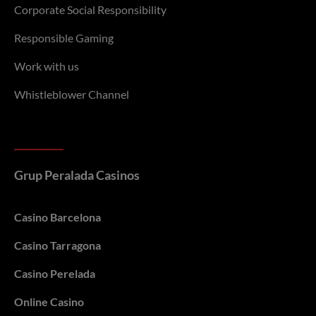
Corporate Social Responsibility
Responsible Gaming
Work with us
Whistleblower Channel
Grup Peralada Casinos
Casino Barcelona
Casino Tarragona
Casino Perelada
Online Casino