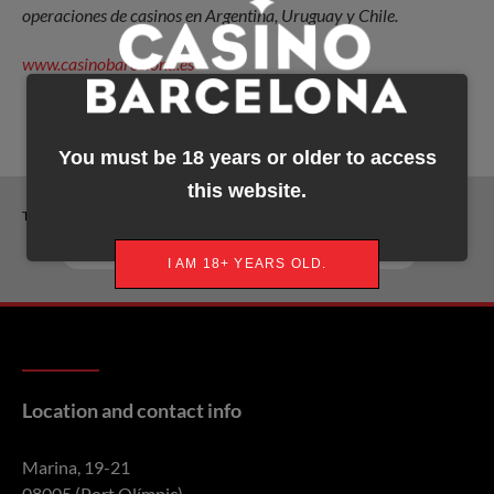
operaciones de casinos en Argentina, Uruguay y Chile.
www.casinobarcelona.es
You must be 18 years or older to access
this website.
TAGS:
casinobarcelona.es
casino online
Sports Betting
I AM 18+ YEARS OLD.
Location and contact info
Marina, 19-21
08005 (Port Olímpic)