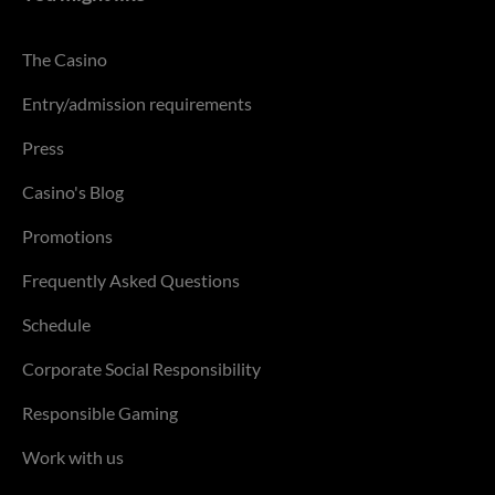
The Casino
Entry/admission requirements
Press
Casino's Blog
Promotions
Frequently Asked Questions
Schedule
Corporate Social Responsibility
Responsible Gaming
Work with us