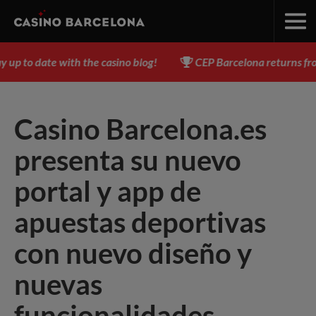
p to date with the casino blog!
CEP Barcelona returns from 
Casino Barcelona.es
presenta su nuevo
portal y app de
apuestas deportivas
con nuevo diseño y
nuevas
funcionalidades