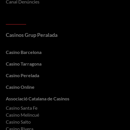
Canal Denúncies
Casinos Grup Peralada
Casino Barcelona
Casino Tarragona
Casino Perelada
Casino Online
Associació Catalana de Casinos
Casino Santa Fe
Casino Melincué
Casino Salto
Casino Rivera