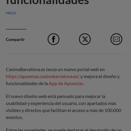
PRESS
Compartir
Facebook
X
e-M
CasinoBarcelona.es lanza un nuevo portal web en
https://apuestas.casinobarcelona.es/
y mejora el diseño y
funcionalidades de la
App de Apuestas
.
El nuevo diseño web está pensado para mejorar la
usabilidad y experiencia del usuario, con apartados más
visibles y directos que facilitan el acceso a más de 100.000
eventos.
Entre las novedades, se puede destacar el desarrollo de un