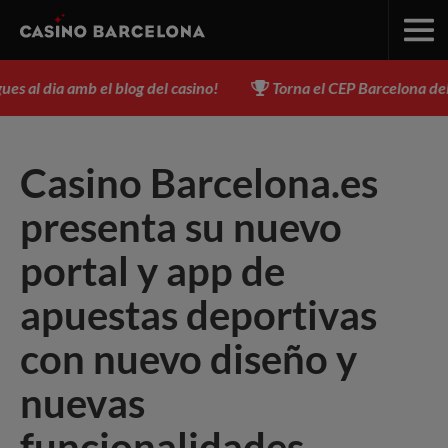
s al dia amb el blog del casino!
Torna el CEP Barcelona del 3 a
Casino Barcelona.es
presenta su nuevo
portal y app de
apuestas deportivas
con nuevo diseño y
nuevas
funcionalidades