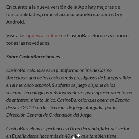
En cuanto a la nueva versión de la App hay mejoras de
funcionalidades, como el
acceso biométrico
para iOS y
Android.
Visita las
apuestas online
de CasinoBarcelona.es y conoce
todas las novedades.
Sobre CasinoBarcelona.es
CasinoBarcelona.es es la plataforma online de Casino
Barcelona, uno de los casinos más prestigiosos de Europa y líder
en el mercado español. Su oferta de juego dispone de los
sistemas tecnológicos más innovadores, para ofrecer un entorno
de entretenimiento único. CasinoBarcelona.es opera en España
desde el 2012 con las licencias de juego otorgadas por la
Dirección General de Ordenación del Juego.
CasinoBarcelona.es pertenece a Grup Peralada, líder del sector
en España desde hace más de 40 años que también tiene