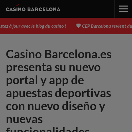
 à jour avec le blog du casino !
CEP Barcelona revient du 3
Casino Barcelona.es
presenta su nuevo
portal y app de
apuestas deportivas
con nuevo diseño y
nuevas
funcionalidades