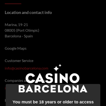
Location and contact info
Marina, 19-21
08005 (Port Olímpic)
Barcelona - Spain
Google Maps
Customer Service
info@casinobarcelona.com
Companies and suppliers
info@casinobarcelona.com
E-mail
You must be 18 years or older to access