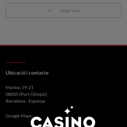
Llegir més
Ubicació i contacte
Marina, 19-21
08005 (Port Olímpic)
Barcelona - Espanya
Google Maps