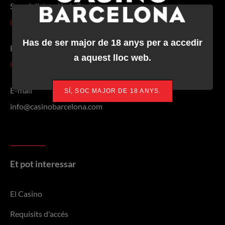
Servei d'atenció al client
info@casinobarcelona.com
Has de ser major de 18 anys per a accedir
Empreses i proveïdors
a aquest lloc web.
info@casinobarcelona.com
E-mail
SÍ, SOC MAJOR DE 18 ANYS.
info@casinobarcelona.com
Et pot interessar
El Casino
Requisits d'accés