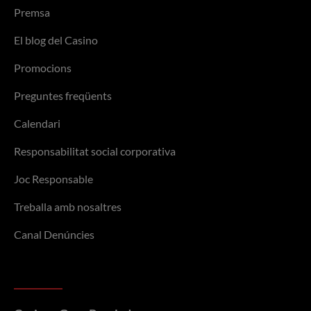
Premsa
El blog del Casino
Promocions
Preguntes freqüents
Calendari
Responsabilitat social corporativa
Joc Responsable
Treballa amb nosaltres
Canal Denúncies