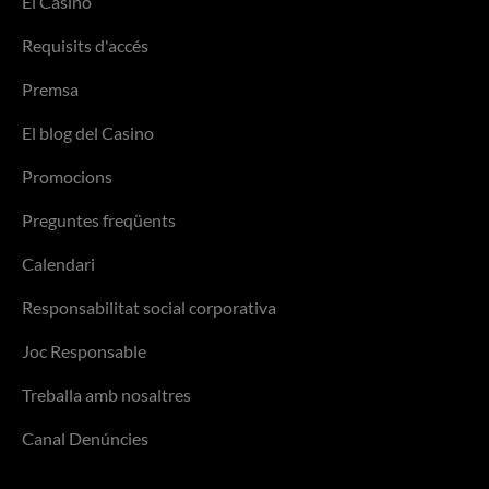
El Casino
Requisits d'accés
Premsa
El blog del Casino
Promocions
Preguntes freqüents
Calendari
Responsabilitat social corporativa
Joc Responsable
Treballa amb nosaltres
Canal Denúncies