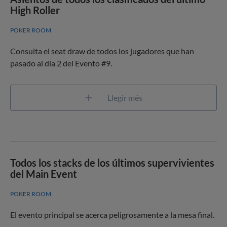
High Roller
POKER ROOM
Consulta el seat draw de todos los jugadores que han
pasado al día 2 del Evento #9.
Llegir més
Todos los stacks de los últimos supervivientes
del Main Event
POKER ROOM
El evento principal se acerca peligrosamente a la mesa final.