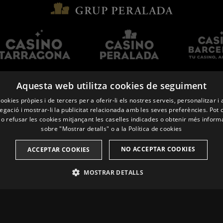
WATSON
MICHAEL
PETRANGELO
NICHOLAS
NEWEY
PAUL
RUI
NEVES FERREIRA
GONZALES CATALDI
FABRIZIO
Aquesta web utilitza cookies de seguiment
GREENWOOD
LUCAS JAMES
ookies pròpies i de tercers per a oferir-li els nostres serveis, personalitzar i 
gació i mostrar-li la publicitat relacionada amb les seves preferències. Pot 
THOMAS
JULIAN-SIMON
 o refusar les cookies mitjançant les caselles indicades o obtenir més infor
sobre "Mostrar detalls" o a la
Política de cookies
HUBER
STEFAN
NO ACCEPTAR COOKIES
ACCEPTAR COOKIES
SIMAO
JOAO
RENDER
LAUREN
MOSTRAR DETALLS
ORLOV
ALEKSANDR
ESTRÍCTAMENT NECESSÀRIES
ANALÍTIQUES
PUBLICI
YAROSHEVSKYY
IGOR
LODDEN
JOHNNY