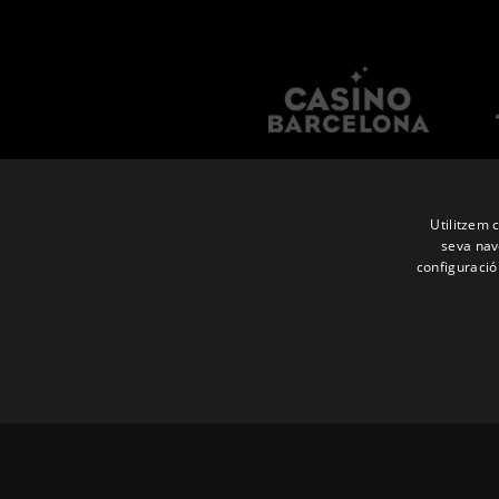
37
38
39
40
41
42
Utilitzem c
seva nave
43
configuració
44
45
46
47
48
49