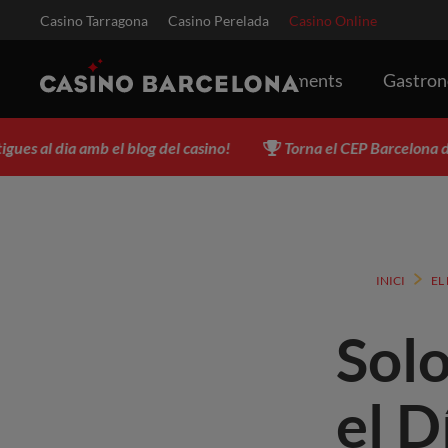
Casino Tarragona
Casino Perelada
Casino Online
Esdeveniments
Gastro
al dia amb el blog del casino!
Torna el CEP Barcelona del 3 al 
INICI
EL
Solo
el D