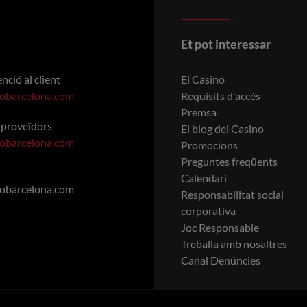
GIANLUCA
SPERANZA
POLLAK
BENJAMIN
Et pot interessar
ROMANELLO
ROBERTO
nció al client
El Casino
GOMEZ ZAPATERO
JAVIER
nobarcelona.com
Requisits d'accés
DELMAS
ADRIEN
Premsa
 proveïdors
El blog del Casino
CLANCY
ANTHONY
nobarcelona.com
Promocions
HALLAERT
KENNY
Preguntes freqüents
Calendari
ANDERSSON
FREDRIK
nobarcelona.com
Responsabilitat social
MACHON
BARTLOMIEJ RYSZARD
corporativa
Joc Responsable
GROSPELLIER
BERTRAND GILLES
Treballa amb nosaltres
SIMAO
LUIZA
Canal Denúncies
MOSS
MATTHEW PETER J
LEBEDEV
SERGEY