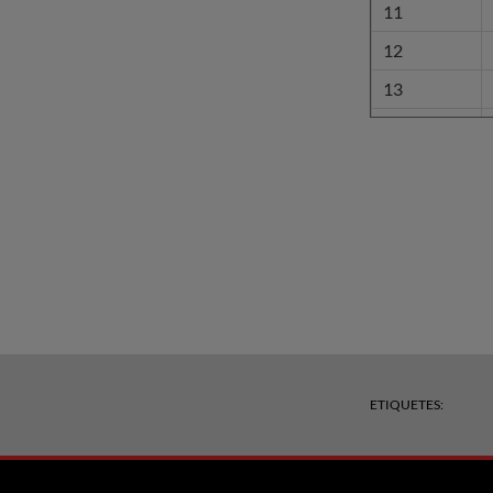
11
12
13
14
15
16
17
18
19
20
21
ETIQUETES:
22
23