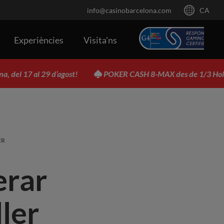
info@casinobarcelona.com
CA
Experiències
Visita'ns
l 17 al 29 d’agost!
POKER CASH 8-MAX des de 1/3 Hold'em 
ER
erar
ller