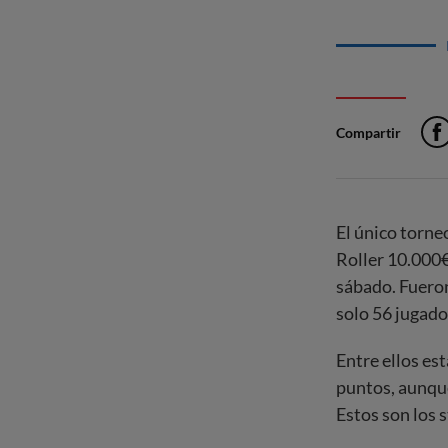
Compartir
El único torneo
Roller 10.000€
sábado. Fueron
solo 56 jugado
Entre ellos es
puntos, aunque
Estos son los 