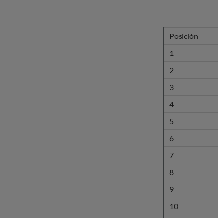
Posición
1
2
3
4
5
6
7
8
9
10