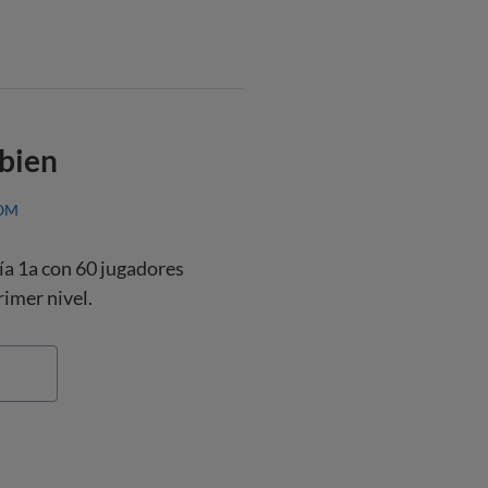
bien
OM
día 1a con 60 jugadores
imer nivel.