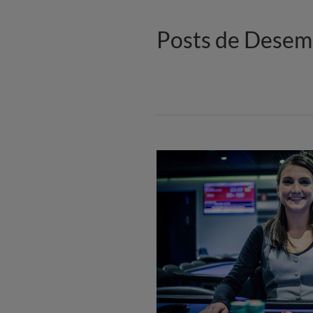
Posts de Desem