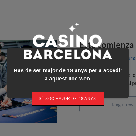
Esto comienza 
POKER RO
Has de ser major de 18 anys per a accedir
Iniciamos la acción del 
a aquest lloc web.
tomando asiento en el pr
SÍ, SOC MAJOR DE 18 ANYS.
Llegir més