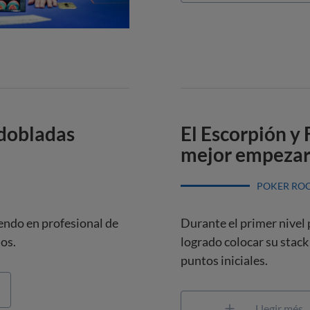
 dobladas
El Escorpión y 
mejor empeza
POKER RO
iendo en profesional de
Durante el primer nivel 
os.
logrado colocar su stack
puntos iniciales.
Llegir més