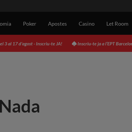
nomia
Poker
Apostes
Casino
Let Room
agost - Inscriu-te JA!
Inscriu-te ja a l’EPT Barcelona, del 17 a
 Nada