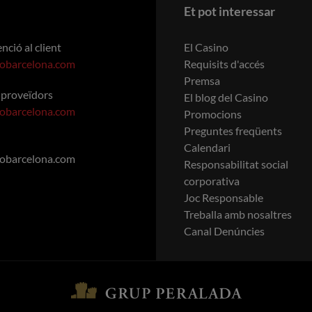
Et pot interessar
nció al client
El Casino
nobarcelona.com
Requisits d'accés
Premsa
 proveïdors
El blog del Casino
nobarcelona.com
Promocions
Preguntes freqüents
Calendari
nobarcelona.com
Responsabilitat social
corporativa
Joc Responsable
Treballa amb nosaltres
Canal Denúncies