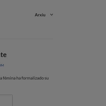
Arxiu
nte
OM
a fémina ha formalizado su