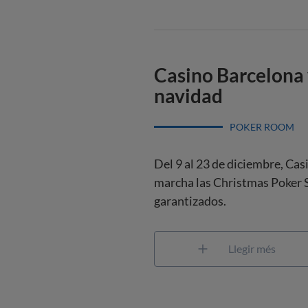
Casino Barcelona 
navidad
POKER ROOM
Del 9 al 23 de diciembre, Ca
marcha las Christmas Poker 
garantizados.
Llegir més